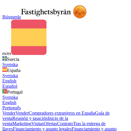
Búsqueda
es/es
Suecia
Svenska
España
Svenska
English
Español
Portugal
Svenska
English
Português
Vender
Vender
Compradores extranjeros en España
Guía de
venta
Reunión y tasación
Inicio de la
venta
Marketing
Visitas
Ofertas
Contrato
Tras la entrega de
llaves
Financiamiento y asunto legales
Financiamiento y asunto