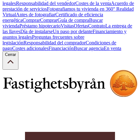
legales
Responsabilidad del vendedor
Costes de la venta
Acuerdo de
prestación de servicios
Fotografiamos tu vivienda en 360° Realidad
Virtual
Antes de fotografiar
Certificado de eficiencia
energética
Comprar
Comprar
Guía de compra
Buscar
vivienda
Préstamo hipotecario
Visitas
Ofertas
Contrato
La entrega de
las llaves
Día de instalarse
Un paso por delante
Financiamiento y
asuntos legales
Preguntas frecuentes sobre
legislación
Responsabilidad del comprador
Condiciones de
pago
Costes adicionales
Financiación
Buscar agencia
En venta
Cerrar