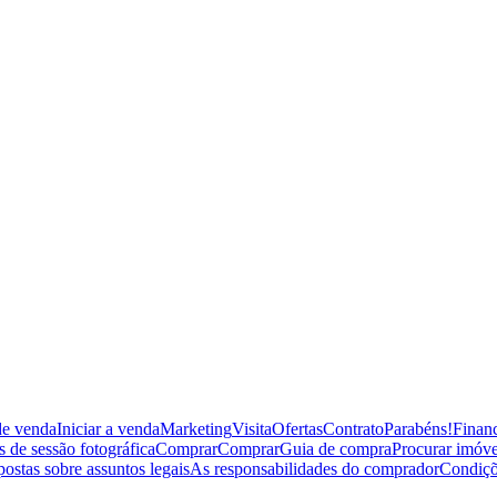
de venda
Iniciar a venda
Marketing
Visita
Ofertas
Contrato
Parabéns!
Financ
 de sessão fotográfica
Comprar
Comprar
Guia de compra
Procurar imóve
postas sobre assuntos legais
As responsabilidades do comprador
Condiçõ