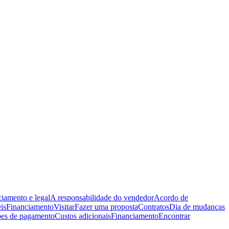
iamento e legal
A responsabilidade do vendedor
Acordo de
is
Financiamento
Visitar
Fazer uma proposta
Contratos
Dia de mudanças
es de pagamento
Custos adicionais
Financiamento
Encontrar