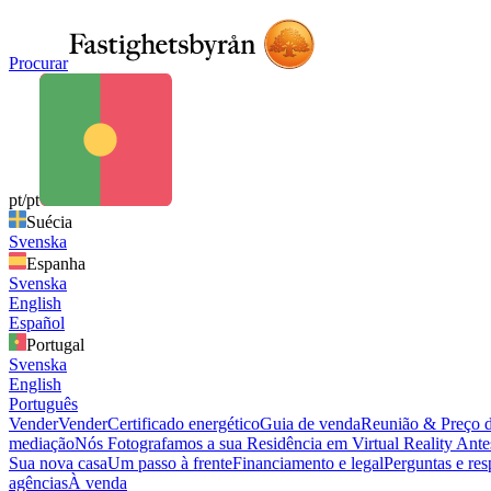
Procurar
pt/pt
Suécia
Svenska
Espanha
Svenska
English
Español
Portugal
Svenska
English
Português
Vender
Vender
Certificado energético
Guia de venda
Reunião & Preço 
mediação
Nós Fotografamos a sua Residência em Virtual Reality
Antes
Sua nova casa
Um passo à frente
Financiamento e legal
Perguntas e res
agências
À venda