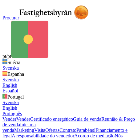
Procurar
pt/pt
Suécia
Svenska
Espanha
Svenska
English
Español
Portugal
Svenska
English
Português
Vender
Vender
Certificado energético
Guia de venda
Reunião & Preço
de venda
Iniciar a
venda
Marketing
Visita
Ofertas
Contrato
Parabéns!
Financiamento e
legal
A responsabilidade do vendedor
Acordo de mediação
Nós