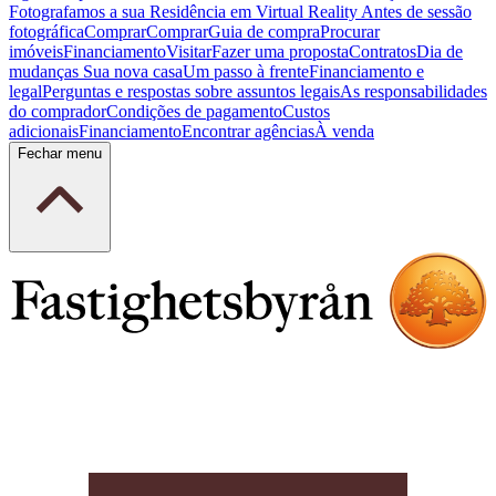
Fotografamos a sua Residência em Virtual Reality
Antes de sessão
fotográfica
Comprar
Comprar
Guia de compra
Procurar
imóveis
Financiamento
Visitar
Fazer uma proposta
Contratos
Dia de
mudanças
Sua nova casa
Um passo à frente
Financiamento e
legal
Perguntas e respostas sobre assuntos legais
As responsabilidades
do comprador
Condições de pagamento
Custos
adicionais
Financiamento
Encontrar agências
À venda
Fechar menu