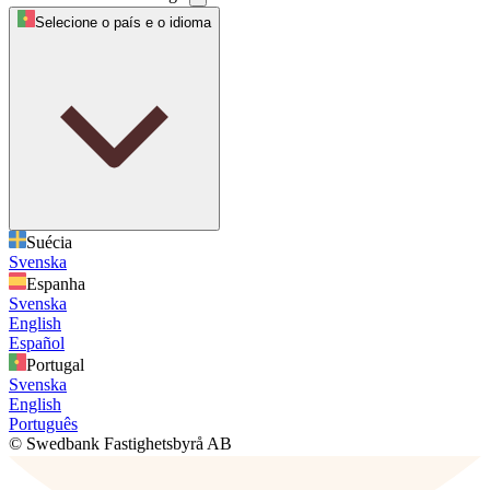
Selecione o país e o idioma
Suécia
Svenska
Espanha
Svenska
English
Español
Portugal
Svenska
English
Português
© Swedbank Fastighetsbyrå AB