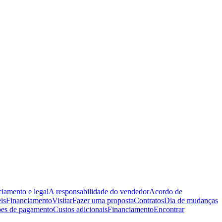
iamento e legal
A responsabilidade do vendedor
Acordo de
is
Financiamento
Visitar
Fazer uma proposta
Contratos
Dia de mudanças
es de pagamento
Custos adicionais
Financiamento
Encontrar