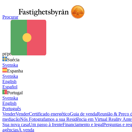
Procurar
pt/pt
Suécia
Svenska
Espanha
Svenska
English
Español
Portugal
Svenska
English
Português
Vender
Vender
Certificado energético
Guia de venda
Reunião & Preço 
mediação
Nós Fotografamos a sua Residência em Virtual Reality
Antes
Sua nova casa
Um passo à frente
Financiamento e legal
Perguntas e res
agências
À venda