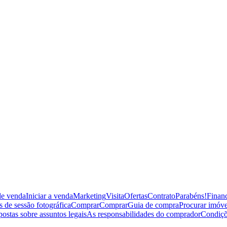
de venda
Iniciar a venda
Marketing
Visita
Ofertas
Contrato
Parabéns!
Financ
 de sessão fotográfica
Comprar
Comprar
Guia de compra
Procurar imóve
postas sobre assuntos legais
As responsabilidades do comprador
Condiçõ