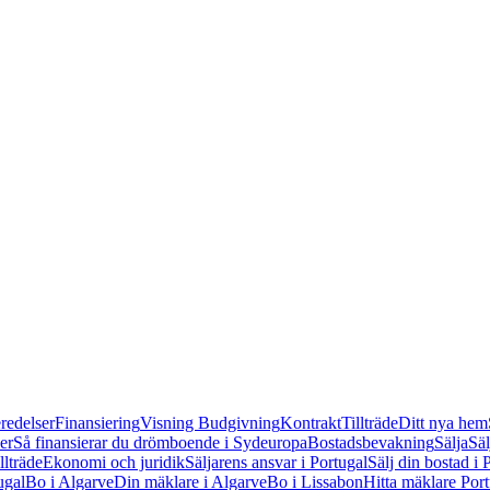
redelser
Finansiering
Visning
Budgivning
Kontrakt
Tillträde
Ditt nya hem
er
Så finansierar du drömboende i Sydeuropa
Bostadsbevakning
Sälja
Säl
llträde
Ekonomi och juridik
Säljarens ansvar i Portugal
Sälj din bostad i 
ugal
Bo i Algarve
Din mäklare i Algarve
Bo i Lissabon
Hitta mäklare Por