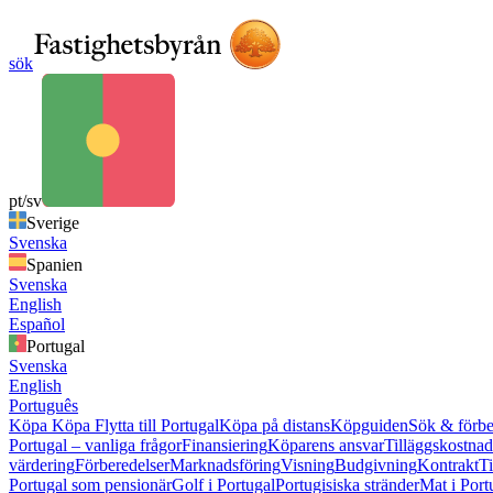
sök
pt/sv
Sverige
Svenska
Spanien
Svenska
English
Español
Portugal
Svenska
English
Português
Köpa
Köpa
Flytta till Portugal
Köpa på distans
Köpguiden
Sök & förbe
Portugal – vanliga frågor
Finansiering
Köparens ansvar
Tilläggskostnad
värdering
Förberedelser
Marknadsföring
Visning
Budgivning
Kontrakt
Ti
Portugal som pensionär
Golf i Portugal
Portugisiska stränder
Mat i Port