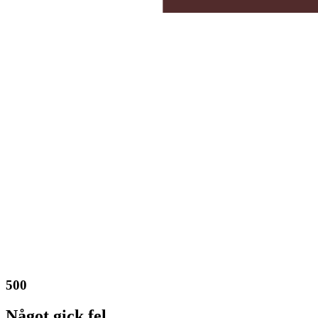
500
Något gick fel