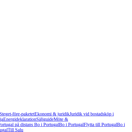
Steget-före-paketet
Ekonomi & juridik
Juridik vid bostadsköp i
ja
Energideklaration
Säljguide
Möte &
Portugal på distans
Bo i Portugal
Bo i Portugal
Flytta till Portugal
Bo i
tugal
Till Salu