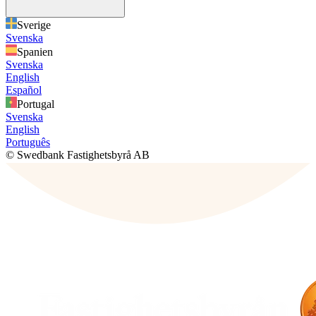
Sverige
Svenska
Spanien
Svenska
English
Español
Portugal
Svenska
English
Português
© Swedbank Fastighetsbyrå AB