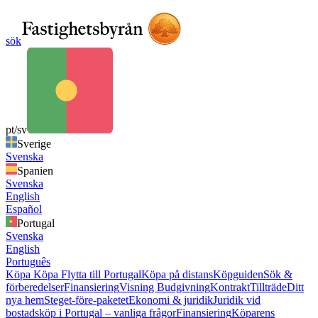
sök
pt/sv
Sverige
Svenska
Spanien
Svenska
English
Español
Portugal
Svenska
English
Português
Köpa
Köpa
Flytta till Portugal
Köpa på distans
Köpguiden
Sök &
förberedelser
Finansiering
Visning
Budgivning
Kontrakt
Tillträde
Ditt
nya hem
Steget-före-paketet
Ekonomi & juridik
Juridik vid
bostadsköp i Portugal – vanliga frågor
Finansiering
Köparens