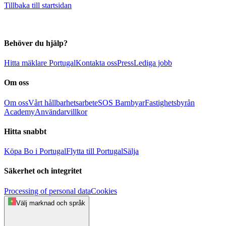
Tillbaka till startsidan
Behöver du hjälp?
Hitta mäklare Portugal
Kontakta oss
Press
Lediga jobb
Om oss
Om oss
Vårt hållbarhetsarbete
SOS Barnbyar
Fastighetsbyrån
Academy
Användarvillkor
Hitta snabbt
Köpa
Bo i Portugal
Flytta till Portugal
Sälja
Säkerhet och integritet
Processing of personal data
Cookies
Välj marknad och språk