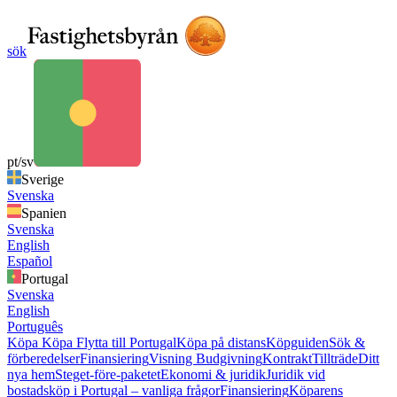
sök
pt/sv
Sverige
Svenska
Spanien
Svenska
English
Español
Portugal
Svenska
English
Português
Köpa
Köpa
Flytta till Portugal
Köpa på distans
Köpguiden
Sök &
förberedelser
Finansiering
Visning
Budgivning
Kontrakt
Tillträde
Ditt
nya hem
Steget-före-paketet
Ekonomi & juridik
Juridik vid
bostadsköp i Portugal – vanliga frågor
Finansiering
Köparens