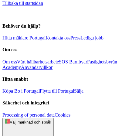
Tillbaka till startsidan
Behöver du hjälp?
Hitta mäklare Portugal
Kontakta oss
Press
Lediga jobb
Om oss
Om oss
Vårt hållbarhetsarbete
SOS Barnbyar
Fastighetsbyrån
Academy
Användarvillkor
Hitta snabbt
Köpa
Bo i Portugal
Flytta till Portugal
Sälja
Säkerhet och integritet
Processing of personal data
Cookies
Välj marknad och språk