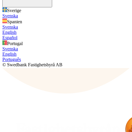
Sverige
Svenska
Spanien
Svenska
English
Español
Portugal
Svenska
English
Português
© Swedbank Fastighetsbyrå AB