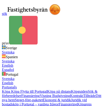
sök
pt/sv
Sverige
Svenska
Spanien
Svenska
English
Español
Portugal
Svenska
English
Português
Köpa
Köpa
Flytta till Portugal
Köpa på distans
Köpguiden
Sök &
förberedelser
Finansiering
Visning
Budgivning
Kontrakt
Tillträde
Ditt
nya hem
Steget-före-paketet
Ekonomi & juridik
Juridik vid
bostadsköp i Portugal – vanliga frågor
Finansiering
Köparens