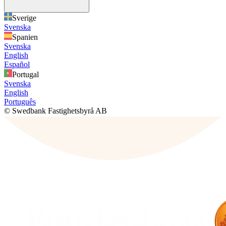
Sverige
Svenska
Spanien
Svenska
English
Español
Portugal
Svenska
English
Português
© Swedbank Fastighetsbyrå AB