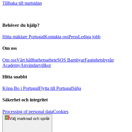
Tillbaka till startsidan
Behöver du hjälp?
Hitta mäklare Portugal
Kontakta oss
Press
Lediga jobb
Om oss
Om oss
Vårt hållbarhetsarbete
SOS Barnbyar
Fastighetsbyrån
Academy
Användarvillkor
Hitta snabbt
Köpa
Bo i Portugal
Flytta till Portugal
Sälja
Säkerhet och integritet
Processing of personal data
Cookies
Välj marknad och språk