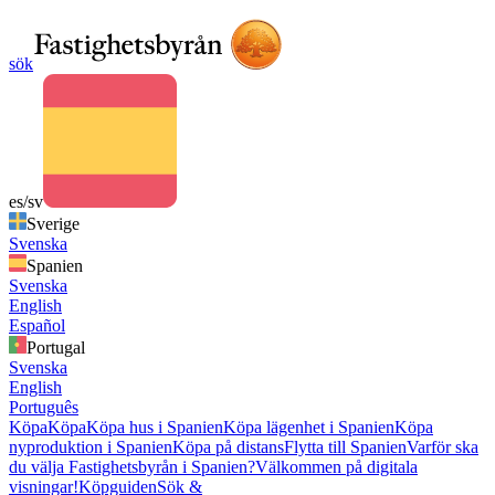
sök
es/sv
Sverige
Svenska
Spanien
Svenska
English
Español
Portugal
Svenska
English
Português
Köpa
Köpa
Köpa hus i Spanien
Köpa lägenhet i Spanien
Köpa
nyproduktion i Spanien
Köpa på distans
Flytta till Spanien
Varför ska
du välja Fastighetsbyrån i Spanien?
Välkommen på digitala
visningar!
Köpguiden
Sök &