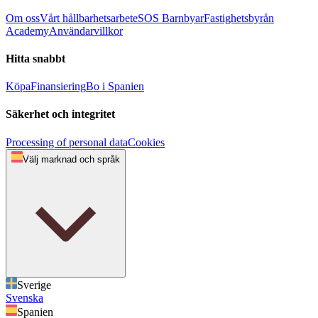
Om oss
Vårt hållbarhetsarbete
SOS Barnbyar
Fastighetsbyrån
Academy
Användarvillkor
Hitta snabbt
Köpa
Finansiering
Bo i Spanien
Säkerhet och integritet
Processing of personal data
Cookies
Välj marknad och språk
Sverige
Svenska
Spanien