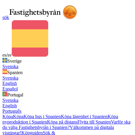
sök
es/sv
Sverige
Svenska
Spanien
Svenska
English
Español
Portugal
Svenska
English
Português
Köpa
Köpa
Köpa hus i Spanien
Köpa lägenhet i Spanien
Köpa
nyproduktion i Spanien
Köpa på distans
Flytta till Spanien
Varför ska
du välja Fastighetsbyrån i Spanien?
Välkommen på digitala
visningar!
Köpguiden
Sök &