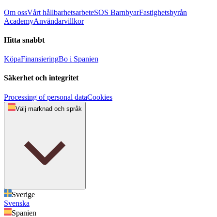
Om oss
Vårt hållbarhetsarbete
SOS Barnbyar
Fastighetsbyrån
Academy
Användarvillkor
Hitta snabbt
Köpa
Finansiering
Bo i Spanien
Säkerhet och integritet
Processing of personal data
Cookies
Välj marknad och språk
Sverige
Svenska
Spanien