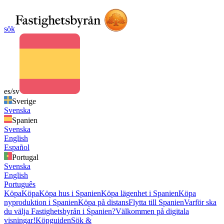
sök
es/sv
Sverige
Svenska
Spanien
Svenska
English
Español
Portugal
Svenska
English
Português
Köpa
Köpa
Köpa hus i Spanien
Köpa lägenhet i Spanien
Köpa
nyproduktion i Spanien
Köpa på distans
Flytta till Spanien
Varför ska
du välja Fastighetsbyrån i Spanien?
Välkommen på digitala
visningar!
Köpguiden
Sök &