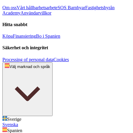
Om oss
Vårt hållbarhetsarbete
SOS Barnbyar
Fastighetsbyrån
Academy
Användarvillkor
Hitta snabbt
Köpa
Finansiering
Bo i Spanien
Säkerhet och integritet
Processing of personal data
Cookies
Välj marknad och språk
Sverige
Svenska
Spanien