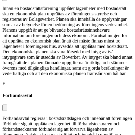
Innan en bostadsrättsförening upplåter lägenheter med bostadsrätt
ska en eko­nomisk plan upprättas av föreningens styrelse och
registreras av Bolagsverket. Planen ska innehålla de upplysningar
som är av betydelse för en bedömning av föreningens verksamhet.
Planens uppgift är att ge blivande bostadsrättsinnehavare
information om föreningen och dess ekonomi. Förutsättningen för
att upp­rätta en ekonomisk plan är att det måste finnas minst tre
lägenheter i föreningens hus, avsedda att upplåtas med bostads­rätt.
Den ekonomiska planen ska vara försedd med intyg av två
intygsgivare som är utsedda av Boverket. Av intyget ska bland annat
framgå att de i planen lämnade uppgifterna är riktiga och stämmer
överens med tillgängliga hand­lingar, samt att gjorda beräkningar är
vederhäftiga och att den ekonomiska planen framstår som hållbar.
F
Förhandsavtal
Förhandsavtal regleras i bostadsrättslagen och innebär att föreningen
förbinder sig att upplåta en lägenhet till förhands­tecknaren och
förhandstecknaren för­binder sig att förvärva lägenheten av
föreningen. Avtalet ska vara skriftligt och innehålla uppgift om