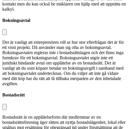
kontakt men du kan också be mäklaren om hjälp med att upprätta en
kalkyl.
Bokningsavtal
Det är vanligt att entreprenören vill se hur stor efterfrågan det är för
ett visst projekt. Då använder man sig ofta av bokningsavtal.
Bokningsavtalen regleras inte i bostadsrättslagen och det finns inga
formkrav för ett bokningsavtal. Bokningsavtalet utgör inte ett
juridiskt bindande avtal om upplåtelse av en bostadsrätt. Det är
vanligt att du som köpare betalar en bokningsavgift i sam­band med
att bokningsavtalet undertecknas. Om du väljer att inte gå vidare
med ditt köp har du rätt att få tillbaka merparten av den inbetalade
avgiften.
Bostadsrätt
Bostadsrätt är en upplåtelseform där medlemmar av en
bostadsrättsförening äger rätten att nyttja bostadslägenhet, lokal eller
småhus mot ersättning för obegränsad tid under förutsättning att de