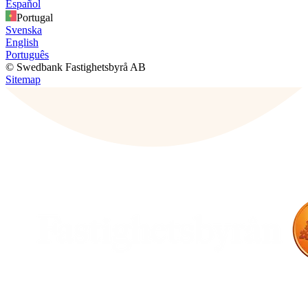
Español
Portugal
Svenska
English
Português
© Swedbank Fastighetsbyrå AB
Sitemap