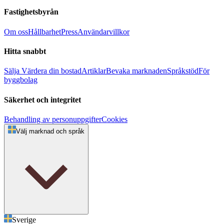
Fastighetsbyrån
Om oss
Hållbarhet
Press
Användarvillkor
Hitta snabbt
Sälja
Värdera din bostad
Artiklar
Bevaka marknaden
Språkstöd
För
byggbolag
Säkerhet och integritet
Behandling av personuppgifter
Cookies
Välj marknad och språk
Sverige