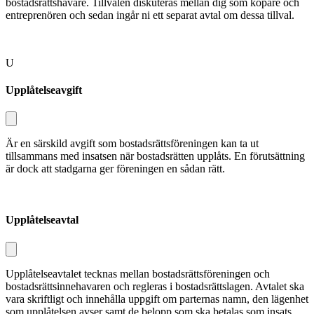
bostadsrättshavare. Tillvalen disku­teras mellan dig som köpare och
entre­prenören och sedan ingår ni ett separat avtal om dessa tillval.
U
Upplåtelseavgift
Är en särskild avgift som bostadsrätts­föreningen kan ta ut
tillsammans med insatsen när bostadsrätten upplåts. En förutsättning
är dock att stadgarna ger föreningen en sådan rätt.
Upplåtelseavtal
Upplåtelseavtalet tecknas mellan bostadsrättsföreningen och
bostads­rättsinnehavaren och regleras i bostadsrätts­lagen. Avtalet ska
vara skriftligt och innehålla uppgift om parternas namn, den lägenhet
som upplåtelsen avser samt de belopp som ska betalas som in­sats