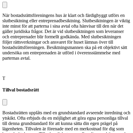
När bostadsrättsföreningens hus är klart och färdigbyggt utförs en
slutbesiktning eller entreprenadbesiktning. Slutbesiktningen är viktig
inte minst för att parterna i sina avtal ofta hänvisar till den när det
gäller juridiska frågor. Det är vid slutbesiktningen som leveranser
och entreprenader blir formellt godkända. Med slutbesiktningen
följer rättsverk­ningar och ansvaret för huset lämnas över till
bostadsrättsföreningen. Besikt­ningsmannen ska på ett objektivt sätt
undersöka om entreprenaden är utförd i överensstämmelse med
parternas avtal.
T
Tillval bostadsrätt
Bostadsrätten upplåts med en grund­standard avseende inredning och
yt­skikt. Ofta erbjuds du en möjlighet att göra egna personliga tillval
till denna grundstandard för att kunna sätta din egen prägel på
lägenheten. Tillvalen är förenade med en merkostnad för dig som