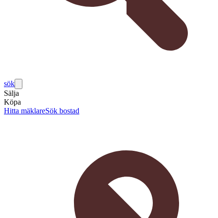
sök
Sälja
Köpa
Hitta mäklare
Sök bostad