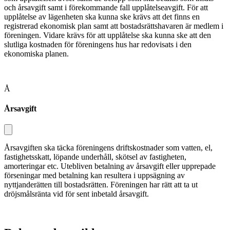
och årsavgift samt i förekommande fall upplåtelseavgift. För att
upplåtelse av lägenheten ska kunna ske krävs att det finns en
registrerad ekonomisk plan samt att bostadsrättshavaren är medlem i
föreningen. Vidare krävs för att upplåtelse ska kunna ske att den
slutliga kostnaden för föreningens hus har redo­visats i den
ekonomiska planen.
Å
Årsavgift
Årsavgiften ska täcka föreningens driftskostnader som vatten, el,
fastig­hetsskatt, löpande underhåll, skötsel av fastigheten,
amorteringar etc. Utebliven betalning av årsavgift eller upprepade
förseningar med betalning kan resultera i uppsägning av
nyttjanderätten till bostadsrätten. Föreningen har rätt att ta ut
dröjsmålsränta vid för sent inbetald årsavgift.