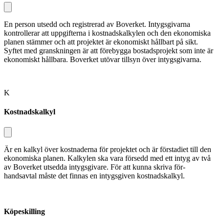
En person utsedd och registrerad av Boverket. Intygsgivarna
kontrollerar att uppgifterna i kostnadskalkylen och den ekonomiska
planen stämmer och att projektet är ekonomiskt hållbart på sikt.
Syftet med granskningen är att förebygga bostadsprojekt som inte är
eko­nomiskt hållbara. Boverket utövar till­syn över intygsgivarna.
K
Kostnadskalkyl
Är en kalkyl över kostnaderna för pro­jektet och är förstadiet till den
ekono­miska planen. Kalkylen ska vara försedd med ett intyg av två
av Boverket utsedda intygsgivare. För att kunna skriva för­
handsavtal måste det finnas en intygsgiven kostnadskalkyl.
Köpeskilling