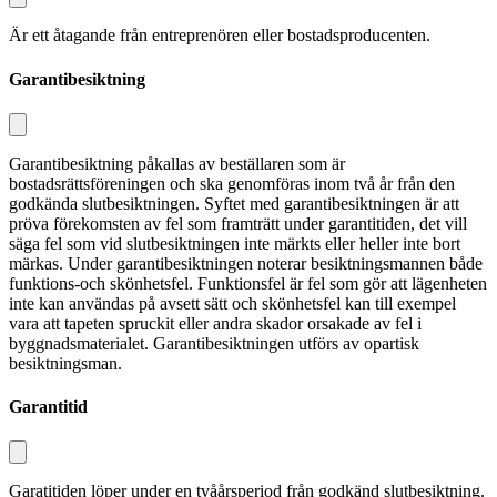
Är ett åtagande från entreprenören eller bostadsproducenten.
Garantibesiktning
Garantibesiktning påkallas av beställaren som är
bostadsrättsföreningen och ska genomföras inom två år från den
god­kända slutbesiktningen. Syftet med garantibesiktningen är att
pröva före­komsten av fel som framträtt under garantitiden, det vill
säga fel som vid slutbesiktningen inte märkts eller heller inte bort
märkas. Under garantibesikt­ningen noterar besiktningsmannen både
funktions-och skönhetsfel. Funktionsfel är fel som gör att lägenheten
inte kan användas på avsett sätt och skönhetsfel kan till exempel
vara att tapeten spruckit eller andra skador orsakade av fel i
byggnadsmaterialet. Garantibesiktningen utförs av opartisk
besiktningsman.
Garantitid
Garatitiden löper under en tvåårsperiod från godkänd slutbesiktning.