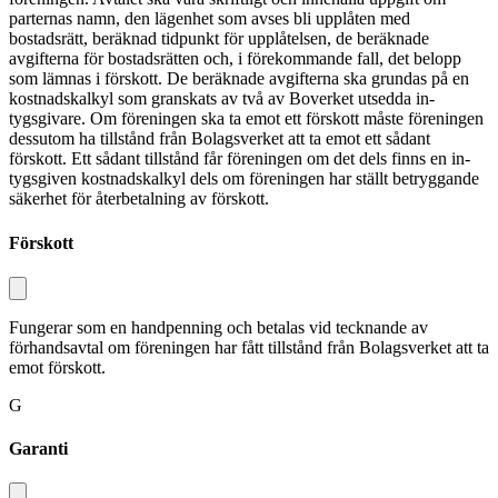
parternas namn, den lägenhet som avses bli upp­låten med
bostadsrätt, beräknad tid­punkt för upplåtelsen, de beräknade
avgifterna för bostadsrätten och, i före­kommande fall, det belopp
som lämnas i förskott. De beräknade avgifterna ska grundas på en
kostnadskalkyl som granskats av två av Boverket utsedda in­
tygsgivare. Om föreningen ska ta emot ett förskott måste föreningen
dessutom ha tillstånd från Bolagsverket att ta emot ett sådant
förskott. Ett sådant tillstånd får föreningen om det dels finns en in­
tygsgiven kostnadskalkyl dels om föreningen har ställt betryggande
säkerhet för återbetalning av förskott.
Förskott
Fungerar som en handpenning och betalas vid tecknande av
förhandsavtal om föreningen har fått tillstånd från Bolagsverket att ta
emot förskott.
G
Garanti