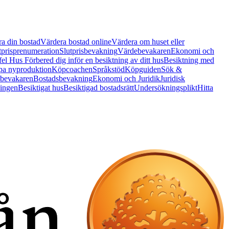
a din bostad
Värdera bostad online
Värdera om huset eller
tprisprenumeration
Slutprisbevakning
Värdebevakaren
Ekonomi och
 fel Hus
Förbered dig inför en besiktning av ditt hus
Besiktning med
a nyproduktion
Köpcoachen
Språkstöd
Köpguiden
Sök &
bevakaren
Bostadsbevakning
Ekonomi och Juridik
Juridisk
ningen
Besiktigat hus
Besiktigad bostadsrätt
Undersökningsplikt
Hitta