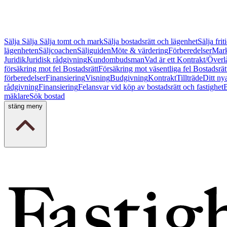
Sälja
Sälja
Sälja tomt och mark
Sälja bostadsrätt och lägenhet
Sälja fri
lägenheten
Säljcoachen
Säljguiden
Möte & värdering
Förberedelser
Mark
Juridik
Juridisk rådgivning
Kundombudsman
Vad är ett Kontrakt/Överl
försäkring mot fel Bostadsrätt
Försäkring mot väsentliga fel Bostadsrät
förberedelser
Finansiering
Visning
Budgivning
Kontrakt
Tillträde
Ditt ny
rådgivning
Finansiering
Felansvar vid köp av bostadsrätt och fastighet
B
mäklare
Sök bostad
stäng meny