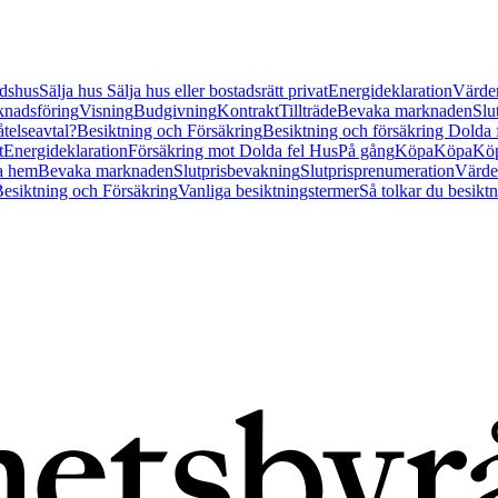
tidshus
Sälja hus
Sälja hus eller bostadsrätt privat
Energideklaration
Värder
nadsföring
Visning
Budgivning
Kontrakt
Tillträde
Bevaka marknaden
Slu
åtelseavtal?
Besiktning och Försäkring
Besiktning och försäkring Dolda
t
Energideklaration
Försäkring mot Dolda fel Hus
På gång
Köpa
Köpa
Köp
a hem
Bevaka marknaden
Slutprisbevakning
Slutprisprenumeration
Värde
esiktning och Försäkring
Vanliga besiktningstermer
Så tolkar du besikt