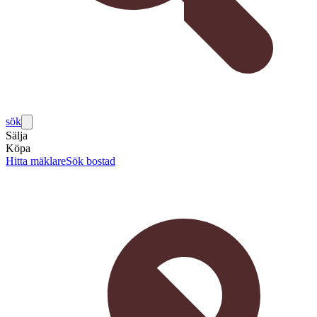
sök
Sälja
Köpa
Hitta mäklare
Sök bostad