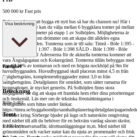
500 000 kr
Fast pris
Drömmer du om att bygga ett nytt hus så har du chansen nu! Här i
Visa beskrivning
populära Sörberge kan du välja mellan 6 byggklara tomter på mellan
818-1133 kvadratmeter på etapp 1 av Solhöjden. Möjligheterna är
oändliga för dig som drömmer om att skapa ditt alldeles egna
boende från grunden. Tomterna som är till salu: Timrå - Böle 1:395 -
Böle 1:396 - Böle 1:397 - Böle 1:398 SÅLD - Böle 1:399 - Böle
1:400 - Böle 1:401 Adresserna för de aktuella tomterna kommer att
vara Ångsågsgatan och Kolaregränd. Tomterna tillåts bebyggas med
upp till 30% av tomtarean och med en högsta nockhöjd på 9m för
Fastighet
huvudbyggnaden. Huvudbyggnad skall placeras minst 4,5 m från
fastighetsgräns, komplementbyggnader minst 3,0 m från
fastighetsgräns. Detaljplanen för området, som sätter ramarna för
byggnationer, är mycket generös. På Solhöjden finns stora
Beteckning
möjligheter för dig att skapa ett framtida hem efter dina prioriteringar
och önskemål. Läs mer om de tekniska förutsättningarna i
Böle 1:401
detaljplanen som hittas under länkar.
https://timra.se/byggabomiljo/samhallsplanering/detaljplan/pagaend
Tomt
Området kring Sörberge bjuder på lugn och naturskön omgivning
med närhet till allt du behöver för en bekväm vardag såsom skolor,
1 106 kvm
förskolor, matvaruaffär, idrottsanläggningar m,m. Med närhet till
grönområden och vacker natur kan du njuta av promenader och frisk