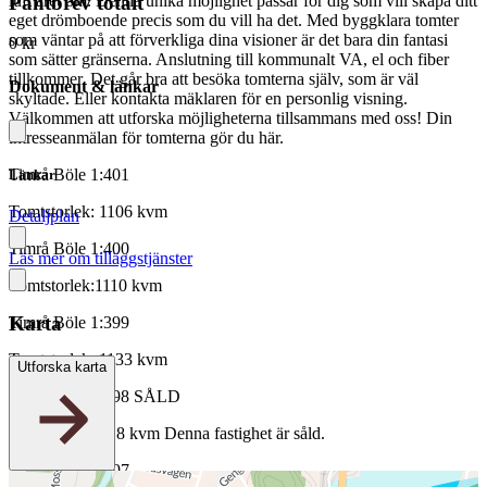
Pantbrev totalt
luft året om. Denna unika möjlighet passar för dig som vill skapa ditt
eget drömboende precis som du vill ha det. Med byggklara tomter
som väntar på att förverkliga dina visioner är det bara din fantasi
0 kr
som sätter gränserna. Anslutning till kommunalt VA, el och fiber
tillkommer. Det går bra att besöka tomterna själv, som är väl
Dokument & länkar
skyltade. Eller kontakta mäklaren för en personlig visning.
Välkommen att utforska möjligheterna tillsammans med oss! Din
intresseanmälan för tomterna gör du här.
Timrå Böle 1:401
Länkar
Tomtstorlek: 1106 kvm
Detaljplan
Timrå Böle 1:400
Läs mer om tilläggstjänster
Tomtstorlek:1110 kvm
Karta
Timrå Böle 1:399
Tomtstorlek: 1133 kvm
Utforska karta
Timrå Böle 1:398 SÅLD
Tomtstorlek: 818 kvm Denna fastighet är såld.
Timrå Böle 1:397