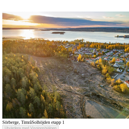
Sörberge, Timrå
Solhöjden etapp 1
Utvärdera med Visningshjälpen