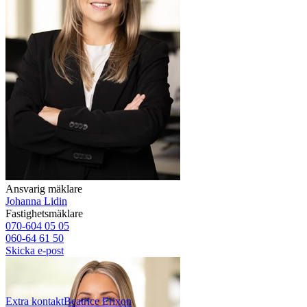
Ansvarig mäklare
Johanna Lidin
Fastighetsmäklare
070-604 05 05
060-64 61 50
Skicka e-post
Extra kontakt
Beatrice
Erixon