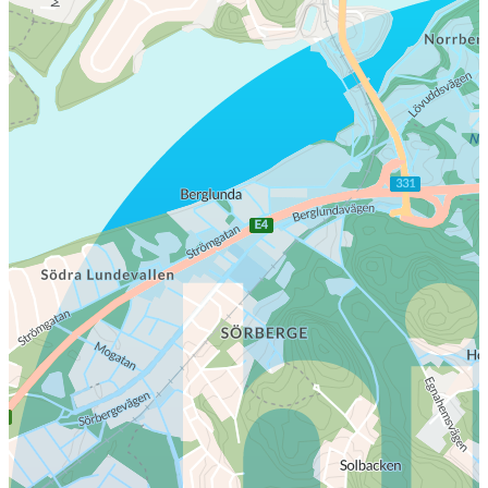
Tomtstorlek: 886 kvm
Timrå Böle 1:396
Tomtstorlek: 1094 kvm
Timrå Böle 1:395
Tomtstorlek: 1043 kvm