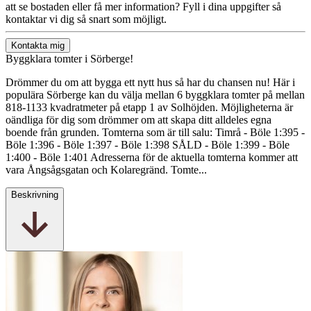
att se bostaden eller få mer information? Fyll i dina uppgifter så
kontaktar vi dig så snart som möjligt.
Kontakta mig
Byggklara tomter i Sörberge!
Drömmer du om att bygga ett nytt hus så har du chansen nu! Här i
populära Sörberge kan du välja mellan 6 byggklara tomter på mellan
818-1133 kvadratmeter på etapp 1 av Solhöjden. Möjligheterna är
oändliga för dig som drömmer om att skapa ditt alldeles egna
boende från grunden. Tomterna som är till salu: Timrå - Böle 1:395 -
Böle 1:396 - Böle 1:397 - Böle 1:398 SÅLD - Böle 1:399 - Böle
1:400 - Böle 1:401 Adresserna för de aktuella tomterna kommer att
vara Ångsågsgatan och Kolaregränd. Tomte...
Beskrivning