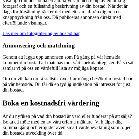
Visa upp din bostad på ett attraktivt sätt med hjälp av en duktig
fotograf och en fullständig beskrivning av din bostad. När det är
dags för försäljning räcker det med ett samtal från dig och en
knapptryckning från oss. Då publiceras annonsen direkt med
efterföljande visningar.
Läs mer om fotografering av bostad här
.
Annonsering och matchning
Genom att lägga upp annonsen som På gång på vår hemsida
kommer din bostad att matchas mot vårt spekulantregister. På så sätt
samlar vi på oss en värdefull lista av möjliga köpare.
Om du vill kan du få statistik över hur många besök din bostad har
på vår hemsida. Du får då en tydlig indikation på intresset för just
din bostad.
Boka en kostnadsfri värdering
Är du nyfiken på vad din bostad är värd eller funderar på att sälja?
Boka ett möte med en av våra erfarna mäklare. Vi hjälper dig
komma igång och erbjuder även smart värdebevakning som följer
din bostads utveckling över tid.