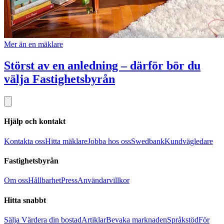
Mer än en mäklare
Störst av en anledning – därför bör du
välja Fastighetsbyrån
Hjälp och kontakt
Kontakta oss
Hitta mäklare
Jobba hos oss
Swedbank
Kundvägledare
Fastighetsbyrån
Om oss
Hållbarhet
Press
Användarvillkor
Hitta snabbt
Sälja
Värdera din bostad
Artiklar
Bevaka marknaden
Språkstöd
För