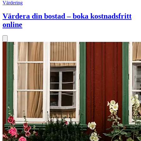
Värdering
Värdera din bostad – boka kostnadsfritt
online