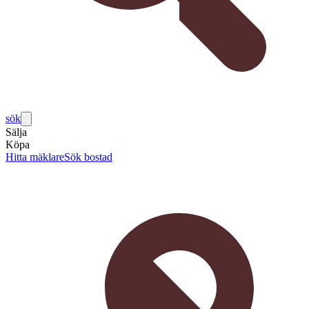
sök
Sälja
Köpa
Hitta mäklare
Sök bostad