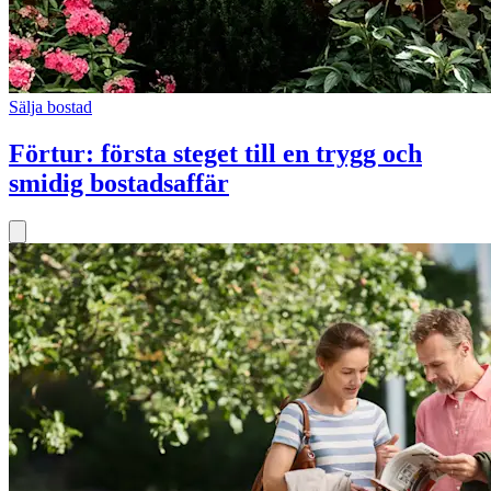
Sälja bostad
Förtur: första steget till en trygg och
smidig bostadsaffär