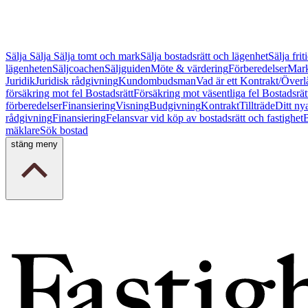
Sälja
Sälja
Sälja tomt och mark
Sälja bostadsrätt och lägenhet
Sälja fri
lägenheten
Säljcoachen
Säljguiden
Möte & värdering
Förberedelser
Mark
Juridik
Juridisk rådgivning
Kundombudsman
Vad är ett Kontrakt/Överl
försäkring mot fel Bostadsrätt
Försäkring mot väsentliga fel Bostadsrät
förberedelser
Finansiering
Visning
Budgivning
Kontrakt
Tillträde
Ditt ny
rådgivning
Finansiering
Felansvar vid köp av bostadsrätt och fastighet
B
mäklare
Sök bostad
stäng meny