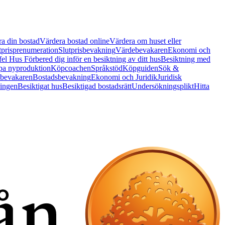
a din bostad
Värdera bostad online
Värdera om huset eller
tprisprenumeration
Slutprisbevakning
Värdebevakaren
Ekonomi och
 fel Hus
Förbered dig inför en besiktning av ditt hus
Besiktning med
a nyproduktion
Köpcoachen
Språkstöd
Köpguiden
Sök &
bevakaren
Bostadsbevakning
Ekonomi och Juridik
Juridisk
ningen
Besiktigat hus
Besiktigad bostadsrätt
Undersökningsplikt
Hitta