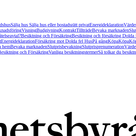
tidshus
Sälja hus
Sälja hus eller bostadsrätt privat
Energideklaration
Värder
nadsföring
Visning
Budgivning
Kontrakt
Tillträde
Bevaka marknaden
Slu
åtelseavtal?
Besiktning och Försäkring
Besiktning och försäkring Dolda
t
Energideklaration
Försäkring mot Dolda fel Hus
På gång
Köpa
Köpa
Köp
a hem
Bevaka marknaden
Slutprisbevakning
Slutprisprenumeration
Värde
esiktning och Försäkring
Vanliga besiktningstermer
Så tolkar du besikt