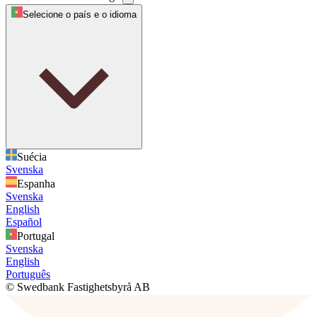
Selecione o país e o idioma
Suécia
Svenska
Espanha
Svenska
English
Español
Portugal
Svenska
English
Português
© Swedbank Fastighetsbyrå AB