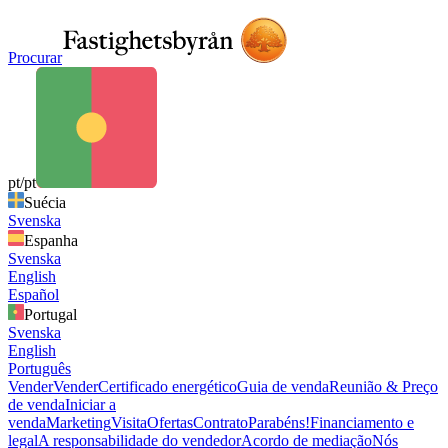
Procurar
pt/pt
Suécia
Svenska
Espanha
Svenska
English
Español
Portugal
Svenska
English
Português
Vender
Vender
Certificado energético
Guia de venda
Reunião & Preço
de venda
Iniciar a
venda
Marketing
Visita
Ofertas
Contrato
Parabéns!
Financiamento e
legal
A responsabilidade do vendedor
Acordo de mediação
Nós