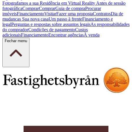
Fotografamos a sua Residência em Virtual Reality
Antes de sessão
fotográfica
Comprar
Comprar
Guia de compra
Procurar
imóveis
Financiamento
Visitar
Fazer uma proposta
Contratos
Dia de
mudanças
Sua nova casa
Um passo à frente
Financiamento e
legal
Perguntas e respostas sobre assuntos legais
As responsabilidades
do comprador
Condições de pagamento
Custos
adicionais
Financiamento
Encontrar agências
À venda
Fechar menu