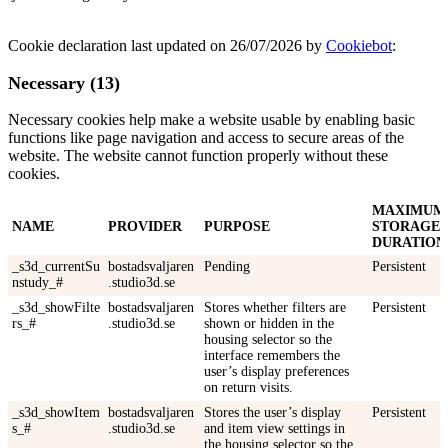
Cookie declaration last updated on 26/07/2026 by
Cookiebot
:
Necessary (13)
Necessary cookies help make a website usable by enabling basic
functions like page navigation and access to secure areas of the
website. The website cannot function properly without these
cookies.
MAXIMUM
NAME
PROVIDER
PURPOSE
STORAGE
DURATION
_s3d_currentSu
bostadsvaljaren
Pending
Persistent
nstudy_#
.studio3d.se
_s3d_showFilte
bostadsvaljaren
Stores whether filters are
Persistent
rs_#
.studio3d.se
shown or hidden in the
housing selector so the
interface remembers the
user’s display preferences
on return visits.
_s3d_showItem
bostadsvaljaren
Stores the user’s display
Persistent
s_#
.studio3d.se
and item view settings in
the housing selector so the