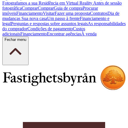
Fotografamos a sua Residência em Virtual Reality
Antes de sessão
fotográfica
Comprar
Comprar
Guia de compra
Procurar
imóveis
Financiamento
Visitar
Fazer uma proposta
Contratos
Dia de
mudanças
Sua nova casa
Um passo à frente
Financiamento e
legal
Perguntas e respostas sobre assuntos legais
As responsabilidades
do comprador
Condições de pagamento
Custos
adicionais
Financiamento
Encontrar agências
À venda
Fechar menu