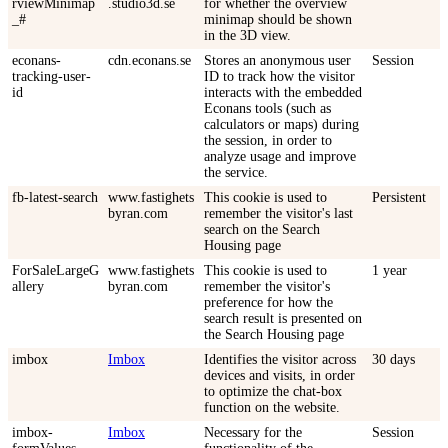
rviewMinimap
.studio3d.se
for whether the overview
_#
minimap should be shown
in the 3D view.
econans-
cdn.econans.se
Stores an anonymous user
Session
tracking-user-
ID to track how the visitor
id
interacts with the embedded
Econans tools (such as
calculators or maps) during
the session, in order to
analyze usage and improve
the service.
fb-latest-search
www.fastighets
This cookie is used to
Persistent
byran.com
remember the visitor's last
search on the Search
Housing page
ForSaleLargeG
www.fastighets
This cookie is used to
1 year
allery
byran.com
remember the visitor's
preference for how the
search result is presented on
the Search Housing page
imbox
Imbox
Identifies the visitor across
30 days
devices and visits, in order
to optimize the chat-box
function on the website.
imbox-
Imbox
Necessary for the
Session