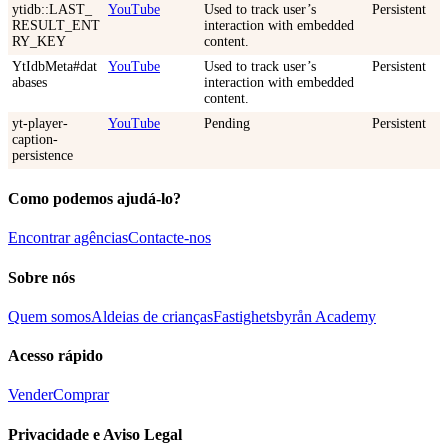
ytidb::LAST_
YouTube
Used to track user’s
Persistent
RESULT_ENT
interaction with embedded
RY_KEY
content.
YtIdbMeta#dat
YouTube
Used to track user’s
Persistent
abases
interaction with embedded
content.
yt-player-
YouTube
Pending
Persistent
caption-
persistence
Como podemos ajudá-lo?
Encontrar agências
Contacte-nos
Sobre nós
Quem somos
Aldeias de crianças
Fastighetsbyrån Academy
Acesso rápido
Vender
Comprar
Privacidade e Aviso Legal