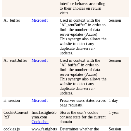
interface behaves according
to their choices on return
visits.
AI_buffer
Microsoft
Used in context with the
Session
"AI_sentBuffer" in order to
limit the number of data-
server-updates (Azure).
This synergy also allows the
website to detect any
duplicate data-server-
updates.
AI_sentBuffer
Microsoft
Used in context with the
Session
"AI_buffer" in order to
limit the number of data-
server-updates (Azure).
This synergy also allows the
website to detect any
duplicate data-server-
updates.
ai_session
Microsoft
Preserves users states across
1 day
page requests.
CookieConsent
fms.fastighetsb
Stores the user's cookie
1 year
[x3]
yran.com
consent state for the current
Cookiebot
domain
cookies.js
www.fastighets
Determines whether the
Session