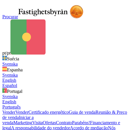
Procurar
pt/pt
Suécia
Svenska
Espanha
Svenska
English
Español
Portugal
Svenska
English
Português
Vender
Vender
Certificado energético
Guia de venda
Reunião & Preço
de venda
Iniciar a
venda
Marketing
Visita
Ofertas
Contrato
Parabéns!
Financiamento e
legal
A responsabilidade do vendedor
Acordo de mediação
Nós