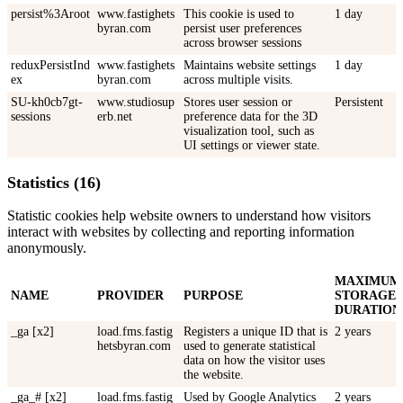
persist%3Aroot
www.fastighets
This cookie is used to
1 day
byran.com
persist user preferences
across browser sessions
reduxPersistInd
www.fastighets
Maintains website settings
1 day
ex
byran.com
across multiple visits.
SU-kh0cb7gt-
www.studiosup
Stores user session or
Persistent
sessions
erb.net
preference data for the 3D
visualization tool, such as
UI settings or viewer state.
Statistics (16)
Statistic cookies help website owners to understand how visitors
interact with websites by collecting and reporting information
anonymously.
MAXIMUM
NAME
PROVIDER
PURPOSE
STORAGE
DURATION
_ga [x2]
load.fms.fastig
Registers a unique ID that is
2 years
hetsbyran.com
used to generate statistical
data on how the visitor uses
the website.
_ga_# [x2]
load.fms.fastig
Used by Google Analytics
2 years