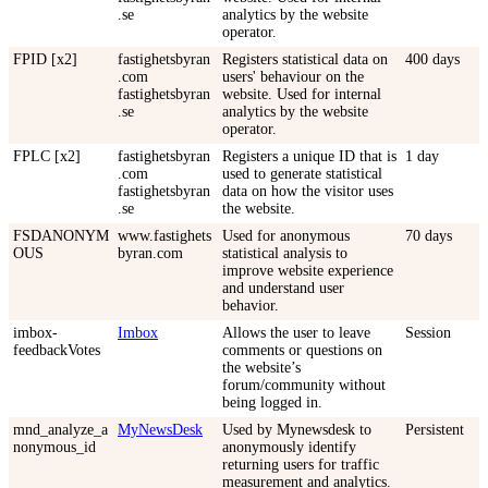
.se
analytics by the website
operator.
FPID [x2]
fastighetsbyran
Registers statistical data on
400 days
.com
users' behaviour on the
fastighetsbyran
website. Used for internal
.se
analytics by the website
operator.
FPLC [x2]
fastighetsbyran
Registers a unique ID that is
1 day
.com
used to generate statistical
fastighetsbyran
data on how the visitor uses
.se
the website.
FSDANONYM
www.fastighets
Used for anonymous
70 days
OUS
byran.com
statistical analysis to
improve website experience
and understand user
behavior.
imbox-
Imbox
Allows the user to leave
Session
feedbackVotes
comments or questions on
the website’s
forum/community without
being logged in.
mnd_analyze_a
MyNewsDesk
Used by Mynewsdesk to
Persistent
nonymous_id
anonymously identify
returning users for traffic
measurement and analytics.