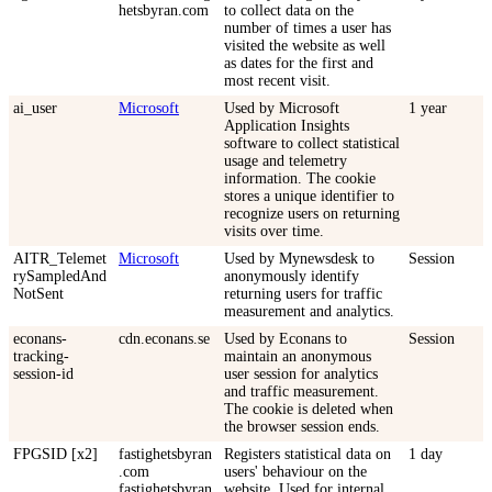
hetsbyran.com
to collect data on the
number of times a user has
visited the website as well
as dates for the first and
most recent visit.
ai_user
Microsoft
Used by Microsoft
1 year
Application Insights
software to collect statistical
usage and telemetry
information. The cookie
stores a unique identifier to
recognize users on returning
visits over time.
AITR_Telemet
Microsoft
Used by Mynewsdesk to
Session
rySampledAnd
anonymously identify
NotSent
returning users for traffic
measurement and analytics.
econans-
cdn.econans.se
Used by Econans to
Session
tracking-
maintain an anonymous
session-id
user session for analytics
and traffic measurement.
The cookie is deleted when
the browser session ends.
FPGSID [x2]
fastighetsbyran
Registers statistical data on
1 day
.com
users' behaviour on the
fastighetsbyran
website. Used for internal