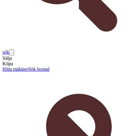
sök
Sälja
Köpa
Hitta mäklare
Sök bostad