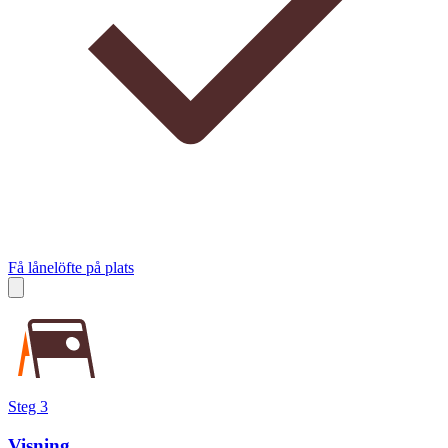
Få lånelöfte på plats
Steg 3
Visning