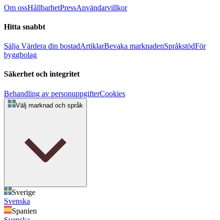
Om oss
Hållbarhet
Press
Användarvillkor
Hitta snabbt
Sälja
Värdera din bostad
Artiklar
Bevaka marknaden
Språkstöd
För
byggbolag
Säkerhet och integritet
Behandling av personuppgifter
Cookies
Välj marknad och språk
Sverige
Svenska
Spanien
Svenska