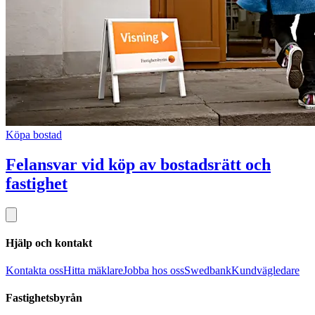
Köpa bostad
Felansvar vid köp av bostadsrätt och
fastighet
Hjälp och kontakt
Kontakta oss
Hitta mäklare
Jobba hos oss
Swedbank
Kundvägledare
Fastighetsbyrån