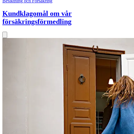
Besiktning och Försäkring
Kundklagomål om vår
försäkringsförmedling