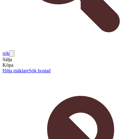
sök
Sälja
Köpa
Hitta mäklare
Sök bostad