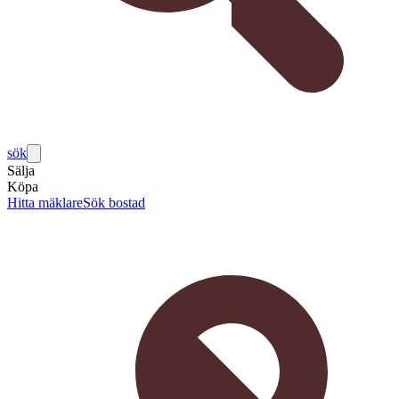
sök
Sälja
Köpa
Hitta mäklare
Sök bostad