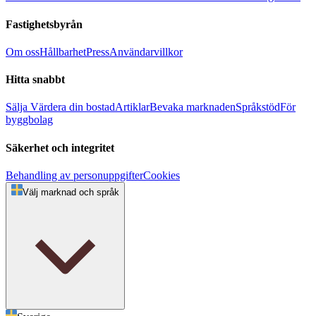
Fastighetsbyrån
Om oss
Hållbarhet
Press
Användarvillkor
Hitta snabbt
Sälja
Värdera din bostad
Artiklar
Bevaka marknaden
Språkstöd
För
byggbolag
Säkerhet och integritet
Behandling av personuppgifter
Cookies
Välj marknad och språk