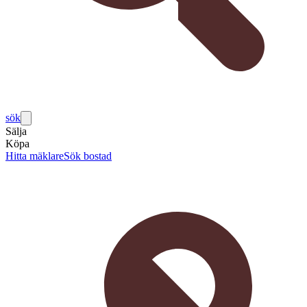
sök
Sälja
Köpa
Hitta mäklare
Sök bostad