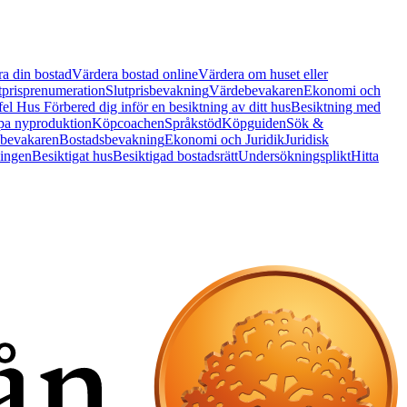
a din bostad
Värdera bostad online
Värdera om huset eller
tprisprenumeration
Slutprisbevakning
Värdebevakaren
Ekonomi och
 fel Hus
Förbered dig inför en besiktning av ditt hus
Besiktning med
a nyproduktion
Köpcoachen
Språkstöd
Köpguiden
Sök &
bevakaren
Bostadsbevakning
Ekonomi och Juridik
Juridisk
ningen
Besiktigat hus
Besiktigad bostadsrätt
Undersökningsplikt
Hitta