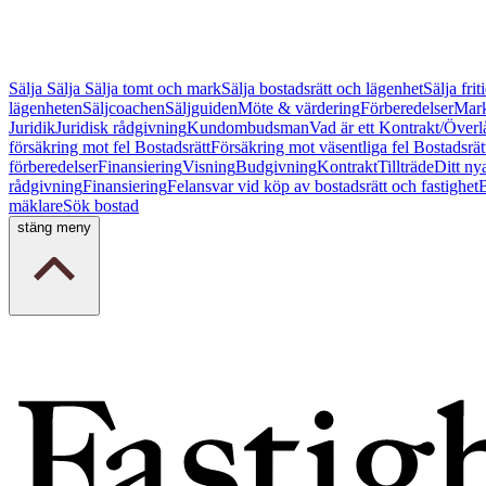
Sälja
Sälja
Sälja tomt och mark
Sälja bostadsrätt och lägenhet
Sälja fri
lägenheten
Säljcoachen
Säljguiden
Möte & värdering
Förberedelser
Mark
Juridik
Juridisk rådgivning
Kundombudsman
Vad är ett Kontrakt/Överl
försäkring mot fel Bostadsrätt
Försäkring mot väsentliga fel Bostadsrät
förberedelser
Finansiering
Visning
Budgivning
Kontrakt
Tillträde
Ditt ny
rådgivning
Finansiering
Felansvar vid köp av bostadsrätt och fastighet
B
mäklare
Sök bostad
stäng meny