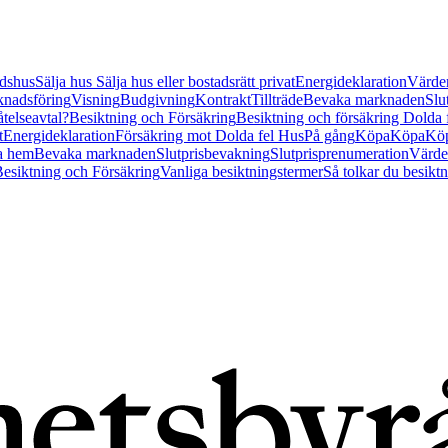
tidshus
Sälja hus
Sälja hus eller bostadsrätt privat
Energideklaration
Värder
nadsföring
Visning
Budgivning
Kontrakt
Tillträde
Bevaka marknaden
Slu
åtelseavtal?
Besiktning och Försäkring
Besiktning och försäkring Dolda
t
Energideklaration
Försäkring mot Dolda fel Hus
På gång
Köpa
Köpa
Köp
a hem
Bevaka marknaden
Slutprisbevakning
Slutprisprenumeration
Värde
esiktning och Försäkring
Vanliga besiktningstermer
Så tolkar du besikt