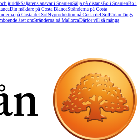
ch juridik
Säljarens ansvar i Spanien
Sälja på distans
Bo i Spanien
Bo i
lanca
Din mäklare på Costa Blanca
Stränderna på Costa
änderna på Costa del Sol
Nyproduktion på Costa del Sol
Pärlan längs
ömboende året om
Stränderna på Mallorca
Därför vill så många