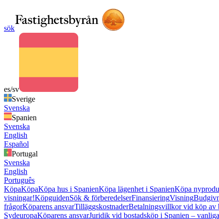
sök
es/sv
Sverige
Svenska
Spanien
Svenska
English
Español
Portugal
Svenska
English
Português
Köpa
Köpa
Köpa hus i Spanien
Köpa lägenhet i Spanien
Köpa nyproduk
visningar!
Köpguiden
Sök & förberedelser
Finansiering
Visning
Budgiv
frågor
Köparens ansvar
Tilläggskostnader
Betalningsvillkor vid köp av 
Sydeuropa
Köparens ansvar
Juridik vid bostadsköp i Spanien – vanliga