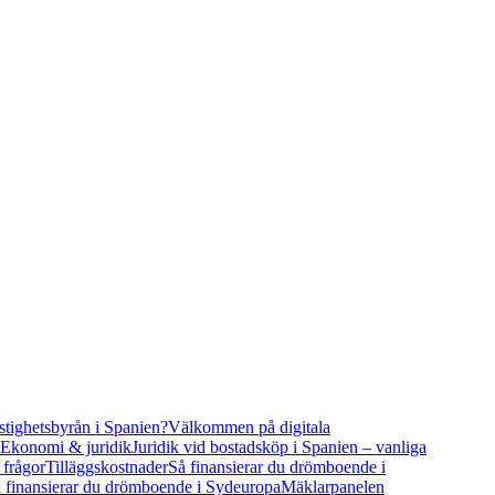
stighetsbyrån i Spanien?
Välkommen på digitala
Ekonomi & juridik
Juridik vid bostadsköp i Spanien – vanliga
 frågor
Tilläggskostnader
Så finansierar du drömboende i
 finansierar du drömboende i Sydeuropa
Mäklarpanelen