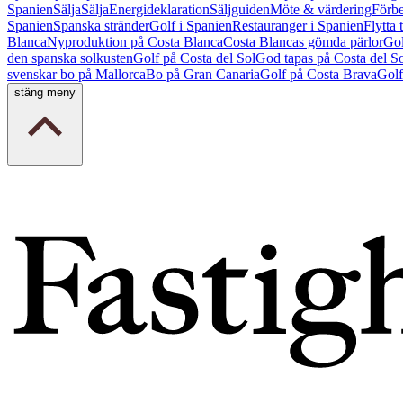
Spanien
Sälja
Sälja
Energideklaration
Säljguiden
Möte & värdering
Förbe
Spanien
Spanska stränder
Golf i Spanien
Restauranger i Spanien
Flytta 
Blanca
Nyproduktion på Costa Blanca
Costa Blancas gömda pärlor
Gol
den spanska solkusten
Golf på Costa del Sol
God tapas på Costa del S
svenskar bo på Mallorca
Bo på Gran Canaria
Golf på Costa Brava
Golf
stäng meny