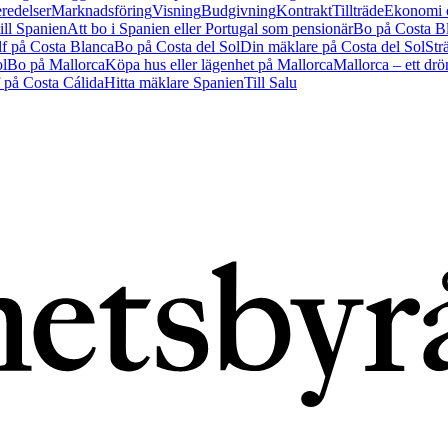
redelser
Marknadsföring
Visning
Budgivning
Kontrakt
Tillträde
Ekonomi o
till Spanien
Att bo i Spanien eller Portugal som pensionär
Bo på Costa B
f på Costa Blanca
Bo på Costa del Sol
Din mäklare på Costa del Sol
Str
ol
Bo på Mallorca
Köpa hus eller lägenhet på Mallorca
Mallorca – ett dr
 på Costa Cálida
Hitta mäklare Spanien
Till Salu