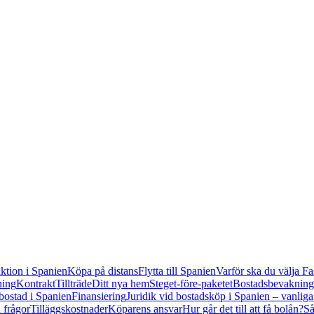
tion i Spanien
Köpa på distans
Flytta till Spanien
Varför ska du välja Fa
ning
Kontrakt
Tillträde
Ditt nya hem
Steget-före-paketet
Bostadsbevakning
bostad i Spanien
Finansiering
Juridik vid bostadsköp i Spanien – vanliga
 frågor
Tilläggskostnader
Köparens ansvar
Hur går det till att få bolån?
Så