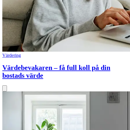
Värdering
Värdebevakaren – få full koll på din
bostads värde