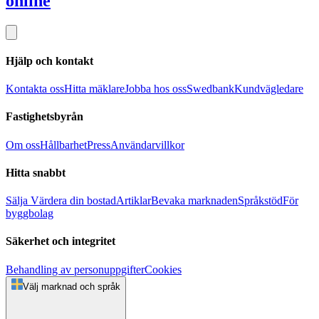
online
Hjälp och kontakt
Kontakta oss
Hitta mäklare
Jobba hos oss
Swedbank
Kundvägledare
Fastighetsbyrån
Om oss
Hållbarhet
Press
Användarvillkor
Hitta snabbt
Sälja
Värdera din bostad
Artiklar
Bevaka marknaden
Språkstöd
För
byggbolag
Säkerhet och integritet
Behandling av personuppgifter
Cookies
Välj marknad och språk