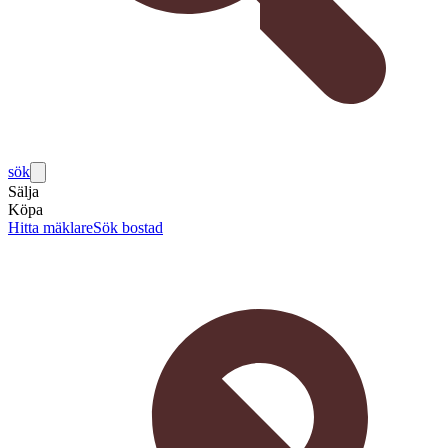
sök
Sälja
Köpa
Hitta mäklare
Sök bostad