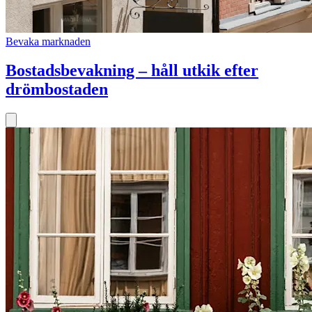
Bevaka marknaden
Bostadsbevakning – håll utkik efter
drömbostaden