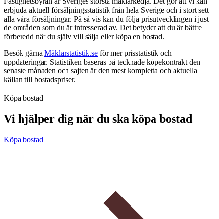
Fastighetsbyrån är Sveriges största mäklarkedja. Det gör att vi kan
erbjuda aktuell försäljningsstatistik från hela Sverige och i stort sett
alla våra försäljningar. På så vis kan du följa prisutvecklingen i just
de områden som du är intresserad av. Det betyder att du är bättre
förberedd när du själv vill sälja eller köpa en bostad.
Besök gärna
Mäklarstatistik.se
för mer prisstatistik och
uppdateringar. Statistiken baseras på tecknade köpekontrakt den
senaste månaden och sajten är den mest kompletta och aktuella
källan till bostadspriser.
Köpa bostad
Vi hjälper dig när du ska köpa bostad
Köpa bostad