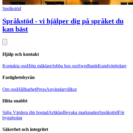
Språkstöd
Språkstöd - vi hjälper dig på språket du
kan bäst
Hjälp och kontakt
Kontakta oss
Hitta mäklare
Jobba hos oss
Swedbank
Kundvägledare
Fastighetsbyrån
Om oss
Hållbarhet
Press
Användarvillkor
Hitta snabbt
Sälja
Värdera din bostad
Artiklar
Bevaka marknaden
Språkstöd
För
byggbolag
Säkerhet och integritet