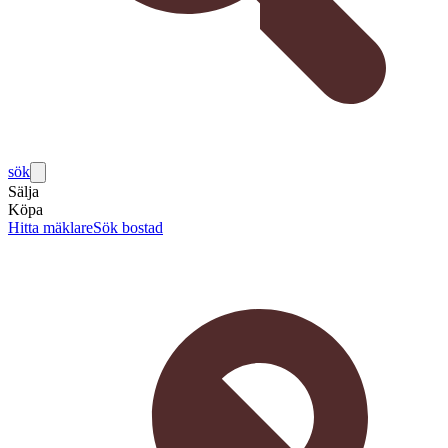
sök
Sälja
Köpa
Hitta mäklare
Sök bostad