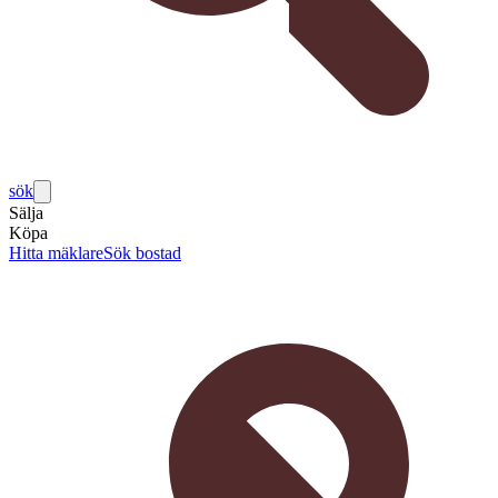
sök
Sälja
Köpa
Hitta mäklare
Sök bostad