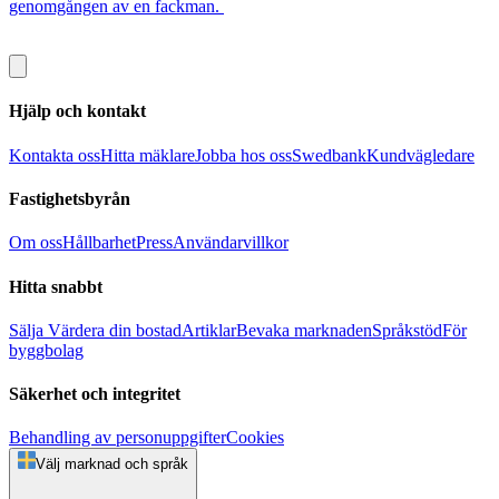
genomgången av en fackman.
Hjälp och kontakt
Kontakta oss
Hitta mäklare
Jobba hos oss
Swedbank
Kundvägledare
Fastighetsbyrån
Om oss
Hållbarhet
Press
Användarvillkor
Hitta snabbt
Sälja
Värdera din bostad
Artiklar
Bevaka marknaden
Språkstöd
För
byggbolag
Säkerhet och integritet
Behandling av personuppgifter
Cookies
Välj marknad och språk