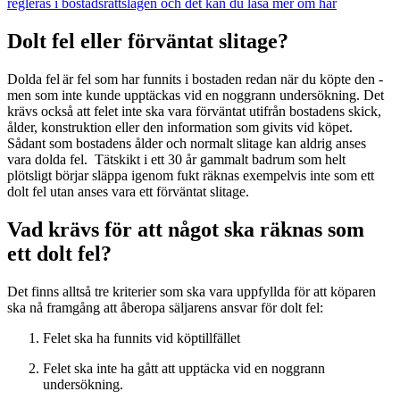
regleras i bostadsrättslagen och det kan du läsa mer om här
Dolt fel eller förväntat slitage?
Dolda fel är fel som har funnits i bostaden redan när du köpte den -
men som inte kunde upptäckas vid en noggrann undersökning. Det
krävs också att felet inte ska vara förväntat utifrån bostadens skick,
ålder, konstruktion eller den information som givits vid köpet.
Sådant som bostadens ålder och normalt slitage kan aldrig anses
vara dolda fel. Tätskikt i ett 30 år gammalt badrum som helt
plötsligt börjar släppa igenom fukt räknas exempelvis inte som ett
dolt fel utan anses vara ett förväntat slitage.
Vad krävs för att något ska räknas som
ett dolt fel?
Det finns alltså tre kriterier som ska vara uppfyllda för att köparen
ska nå framgång att åberopa säljarens ansvar för dolt fel:
Felet ska ha funnits vid köptillfället
Felet ska inte ha gått att upptäcka vid en noggrann
undersökning.