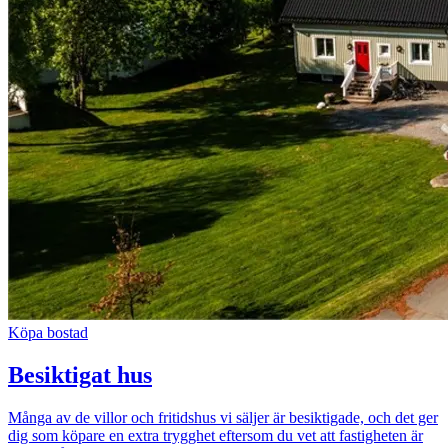
Köpa bostad
Besiktigat hus
Många av de villor och fritidshus vi säljer är besiktigade, och det ger
dig som köpare en extra trygghet eftersom du vet att fastigheten är