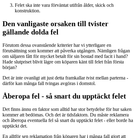
Felet ska inte vara förväntat utifrån ålder, skick och
konstruktion.
Den vanligaste orsaken till tvister
gällande dolda fel
Förutom dessa ovanstående kriterier har vi ytterligare en
förutsättning som kommer att påverka utgången. Nämligen frågan
om säljaren fått för mycket betalt för sin bostad med facit i hand?
Hade slutpriset blivit lägre om köparen känt till felet från första
början?
Det är inte ovanligt att just detta framkallar tvist mellan parterna -
därför kan många fall tvingas avgöras i domstol.
Åberopa fel - så snart du upptäckt felet
Det finns ännu en faktor som alltid har stor betydelse för hur saken
kommer att bedömas. Och det är tidsfaktorn. Du måste reklamera
och åberopa eventuella fel så snart du upptäckt felet - eller borde ha
upptäckt det.
En alltför sen reklamation från köparen har i många fall gjort att