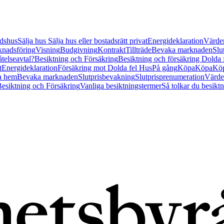
tidshus
Sälja hus
Sälja hus eller bostadsrätt privat
Energideklaration
Värder
nadsföring
Visning
Budgivning
Kontrakt
Tillträde
Bevaka marknaden
Slu
åtelseavtal?
Besiktning och Försäkring
Besiktning och försäkring Dolda
t
Energideklaration
Försäkring mot Dolda fel Hus
På gång
Köpa
Köpa
Köp
a hem
Bevaka marknaden
Slutprisbevakning
Slutprisprenumeration
Värde
esiktning och Försäkring
Vanliga besiktningstermer
Så tolkar du besikt