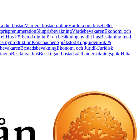
a din bostad
Värdera bostad online
Värdera om huset eller
tprisprenumeration
Slutprisbevakning
Värdebevakaren
Ekonomi och
 fel Hus
Förbered dig inför en besiktning av ditt hus
Besiktning med
a nyproduktion
Köpcoachen
Språkstöd
Köpguiden
Sök &
bevakaren
Bostadsbevakning
Ekonomi och Juridik
Juridisk
ningen
Besiktigat hus
Besiktigad bostadsrätt
Undersökningsplikt
Hitta