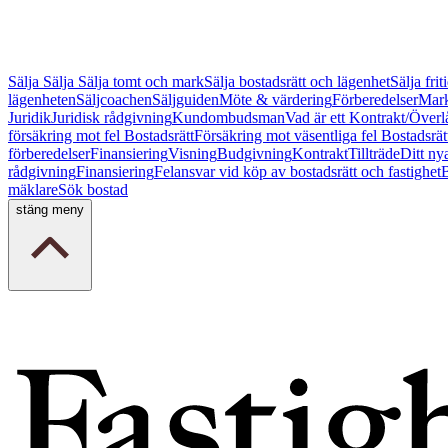
Sälja
Sälja
Sälja tomt och mark
Sälja bostadsrätt och lägenhet
Sälja fri
lägenheten
Säljcoachen
Säljguiden
Möte & värdering
Förberedelser
Mark
Juridik
Juridisk rådgivning
Kundombudsman
Vad är ett Kontrakt/Överl
försäkring mot fel Bostadsrätt
Försäkring mot väsentliga fel Bostadsrät
förberedelser
Finansiering
Visning
Budgivning
Kontrakt
Tillträde
Ditt ny
rådgivning
Finansiering
Felansvar vid köp av bostadsrätt och fastighet
B
mäklare
Sök bostad
stäng meny