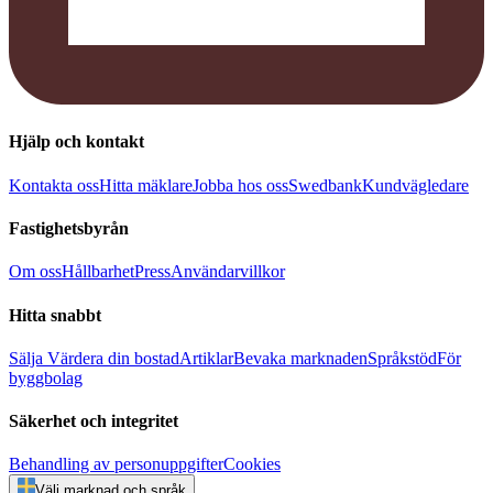
Hjälp och kontakt
Kontakta oss
Hitta mäklare
Jobba hos oss
Swedbank
Kundvägledare
Fastighetsbyrån
Om oss
Hållbarhet
Press
Användarvillkor
Hitta snabbt
Sälja
Värdera din bostad
Artiklar
Bevaka marknaden
Språkstöd
För
byggbolag
Säkerhet och integritet
Behandling av personuppgifter
Cookies
Välj marknad och språk