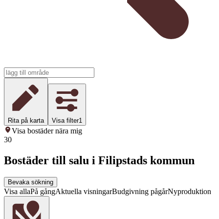
Rita på karta
Visa filter
1
Visa bostäder nära mig
30
Bostäder till salu i Filipstads kommun
Bevaka sökning
Visa alla
På gång
Aktuella visningar
Budgivning pågår
Nyproduktion