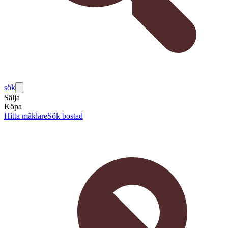
sök
Sälja
Köpa
Hitta mäklare
Sök bostad