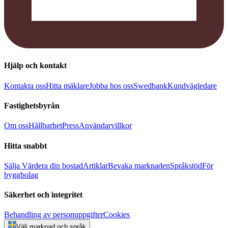
Hjälp och kontakt
Kontakta oss
Hitta mäklare
Jobba hos oss
Swedbank
Kundvägledare
Fastighetsbyrån
Om oss
Hållbarhet
Press
Användarvillkor
Hitta snabbt
Sälja
Värdera din bostad
Artiklar
Bevaka marknaden
Språkstöd
För
byggbolag
Säkerhet och integritet
Behandling av personuppgifter
Cookies
Välj marknad och språk