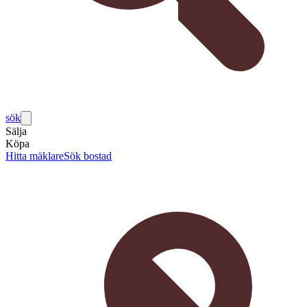
sök
Sälja
Köpa
Hitta mäklare
Sök bostad