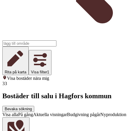
Rita på karta
Visa filter
1
Visa bostäder nära mig
33
Bostäder till salu i Hagfors kommun
Bevaka sökning
Visa alla
På gång
Aktuella visningar
Budgivning pågår
Nyproduktion