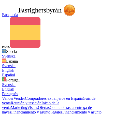
Búsqueda
es/es
Suecia
Svenska
España
Svenska
English
Español
Portugal
Svenska
English
Português
Vender
Vender
Compradores extranjeros en España
Guía de
venta
Reunión y tasación
Inicio de la
venta
Marketing
Visitas
Ofertas
Contrato
Tras la entrega de
llaves
Financiamiento y asunto legales
Financiamiento y asunto