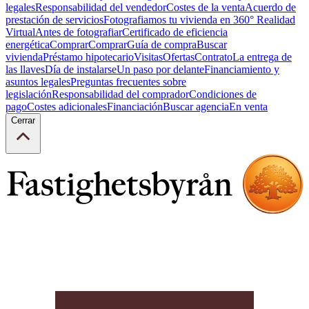
legales
Responsabilidad del vendedor
Costes de la venta
Acuerdo de
prestación de servicios
Fotografiamos tu vivienda en 360° Realidad
Virtual
Antes de fotografiar
Certificado de eficiencia
energética
Comprar
Comprar
Guía de compra
Buscar
vivienda
Préstamo hipotecario
Visitas
Ofertas
Contrato
La entrega de
las llaves
Día de instalarse
Un paso por delante
Financiamiento y
asuntos legales
Preguntas frecuentes sobre
legislación
Responsabilidad del comprador
Condiciones de
pago
Costes adicionales
Financiación
Buscar agencia
En venta
Cerrar