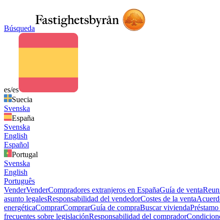
Búsqueda
es/es
Suecia
Svenska
España
Svenska
English
Español
Portugal
Svenska
English
Português
Vender
Vender
Compradores extranjeros en España
Guía de venta
Reuni
asunto legales
Responsabilidad del vendedor
Costes de la venta
Acuerdo
energética
Comprar
Comprar
Guía de compra
Buscar vivienda
Préstamo 
frecuentes sobre legislación
Responsabilidad del comprador
Condicion