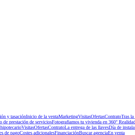
ón y tasación
Inicio de la venta
Marketing
Visitas
Ofertas
Contrato
Tras la
 de prestación de servicios
Fotografiamos tu vivienda en 360° Realidad
hipotecario
Visitas
Ofertas
Contrato
La entrega de las llaves
Día de instala
es de pago
Costes adicionales
Financiación
Buscar agencia
En venta