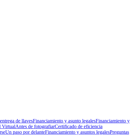
 entrega de llaves
Financiamiento y asunto legales
Financiamiento y
 Virtual
Antes de fotografiar
Certificado de eficiencia
rse
Un paso por delante
Financiamiento y asuntos legales
Preguntas