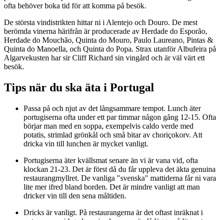
ofta behöver boka tid för att komma på besök.
De största vindistrikten hittar ni i Alentejo och Douro. De mest
berömda vinerna härifrån är producerade av Herdade do Esporão,
Herdade do Mouchão, Quinta do Mouro, Paulo Laureano, Pintas &
Quinta do Manoella, och Quinta do Popa. Strax utanför Albufeira på
Algarvekusten har sir Cliff Richard sin vingård och är väl värt ett
besök.
Tips när du ska äta i Portugal
Passa på och njut av det långsammare tempot. Lunch äter
portugiserna ofta under ett par timmar någon gång 12-15. Ofta
börjar man med en soppa, exempelvis caldo verde med
potatis, strimlad grönkål och små bitar av choriçokorv. Att
dricka vin till lunchen är mycket vanligt.
Portugiserna äter kvällsmat senare än vi är vana vid, ofta
klockan 21-23. Det är först då du får uppleva det äkta genuina
restaurangmyllret. De vanliga "svenska" mattiderna får ni vara
lite mer ifred bland borden. Det är mindre vanligt att man
dricker vin till den sena måltiden.
Dricks är vanligt. På restaurangerna är det oftast inräknat i