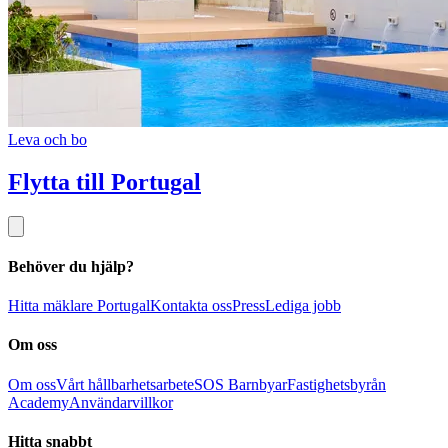
Leva och bo
Flytta till Portugal
Behöver du hjälp?
Hitta mäklare Portugal
Kontakta oss
Press
Lediga jobb
Om oss
Om oss
Vårt hållbarhetsarbete
SOS Barnbyar
Fastighetsbyrån
Academy
Användarvillkor
Hitta snabbt