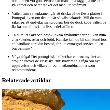
notan, men vid god service kan man ändå lägga på lite extra.
På kaféer och barer räcker det med lite småmynt.
Vatten från vattenkranen går att dricka på de flesta platser i
Portugal, även om det inte är så välsmakande. Vill du vara
säker på att undvika magproblem bör du dock köpa vatten på
flaska som finns i alla livsmedelsaffärer.
Ta tillfället i akt och besök lokala småbutiker där du kan hitta
charkuterier, ostar och bröd. Kanske kan du bli stamkund hos
en handlare nära din bostad, för lite extra god service till en
bra penning?
Våga fråga! Det portugisiska köket har enormt mycket att
erbjuda utöver de klassiska "turisträtterna". Fråga om nya
upplevelser och vilka vin- och matkombinationer som
rekommenderas.
Relaterade artiklar