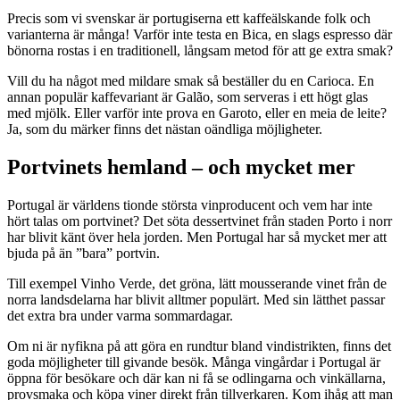
Precis som vi svenskar är portugiserna ett kaffeälskande folk och
varianterna är många! Varför inte testa en Bica, en slags espresso där
bönorna rostas i en traditionell, långsam metod för att ge extra smak?
Vill du ha något med mildare smak så beställer du en Carioca. En
annan populär kaffevariant är Galão, som serveras i ett högt glas
med mjölk. Eller varför inte prova en Garoto, eller en meia de leite?
Ja, som du märker finns det nästan oändliga möjligheter.
Portvinets hemland – och mycket mer
Portugal är världens tionde största vinproducent och vem har inte
hört talas om portvinet? Det söta dessertvinet från staden Porto i norr
har blivit känt över hela jorden. Men Portugal har så mycket mer att
bjuda på än ”bara” portvin.
Till exempel Vinho Verde, det gröna, lätt mousserande vinet från de
norra landsdelarna har blivit alltmer populärt. Med sin lätthet passar
det extra bra under varma sommardagar.
Om ni är nyfikna på att göra en rundtur bland vindistrikten, finns det
goda möjligheter till givande besök. Många vingårdar i Portugal är
öppna för besökare och där kan ni få se odlingarna och vinkällarna,
provsmaka och köpa viner direkt från tillverkaren. Kom ihåg att man