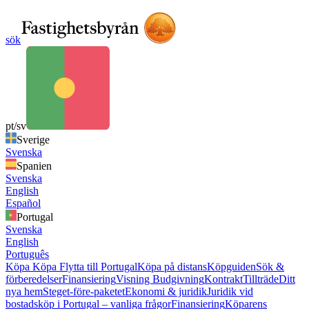
sök
pt/sv
Sverige
Svenska
Spanien
Svenska
English
Español
Portugal
Svenska
English
Português
Köpa
Köpa
Flytta till Portugal
Köpa på distans
Köpguiden
Sök &
förberedelser
Finansiering
Visning
Budgivning
Kontrakt
Tillträde
Ditt
nya hem
Steget-före-paketet
Ekonomi & juridik
Juridik vid
bostadsköp i Portugal – vanliga frågor
Finansiering
Köparens