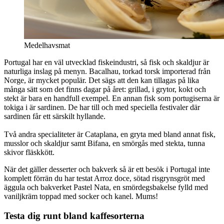
Medelhavsmat
Portugal har en väl utvecklad fiskeindustri, så fisk och skaldjur är
naturliga inslag på menyn. Bacalhau, torkad torsk importerad från
Norge, är mycket populär. Det sägs att den kan tillagas på lika
många sätt som det finns dagar på året: grillad, i grytor, kokt och
stekt är bara en handfull exempel. En annan fisk som portugiserna är
tokiga i är sardinen. De har till och med speciella festivaler där
sardinen får ett särskilt hyllande.
Två andra specialiteter är Cataplana, en gryta med bland annat fisk,
musslor och skaldjur samt Bifana, en smörgås med stekta, tunna
skivor fläskkött.
När det gäller desserter och bakverk så är ett besök i Portugal inte
komplett förrän du har testat Arroz doce, sötad risgrynsgröt med
äggula och bakverket Pastel Nata, en smördegsbakelse fylld med
vaniljkräm toppad med socker och kanel. Mums!
Testa dig runt bland kaffesorterna