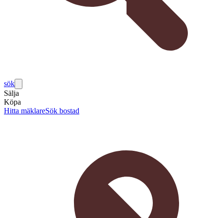
sök
Sälja
Köpa
Hitta mäklare
Sök bostad