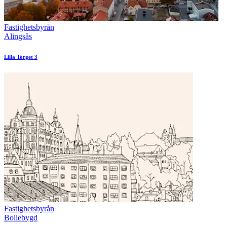
Fastighetsbyrån
Alingsås
Lilla Torget 3
Fastighetsbyrån
Bollebygd