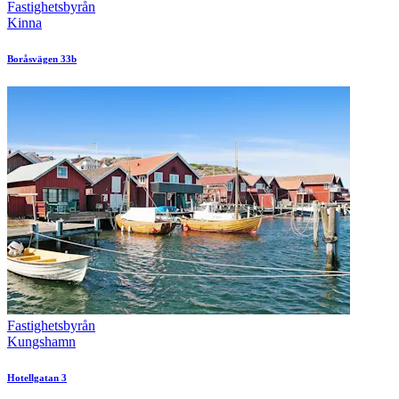
Fastighetsbyrån
Kinna
Boråsvägen 33b
Fastighetsbyrån
Kungshamn
Hotellgatan 3