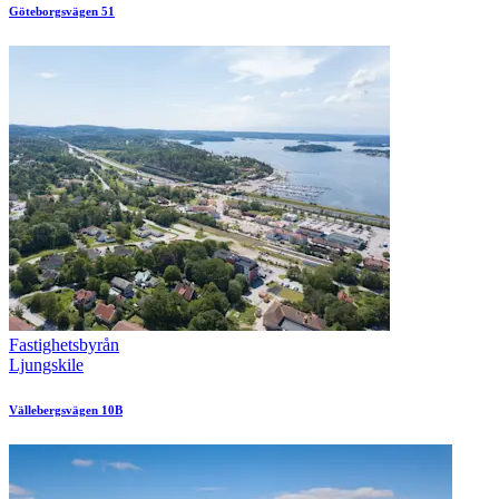
Göteborgsvägen 51
Fastighetsbyrån
Ljungskile
Vällebergsvägen 10B