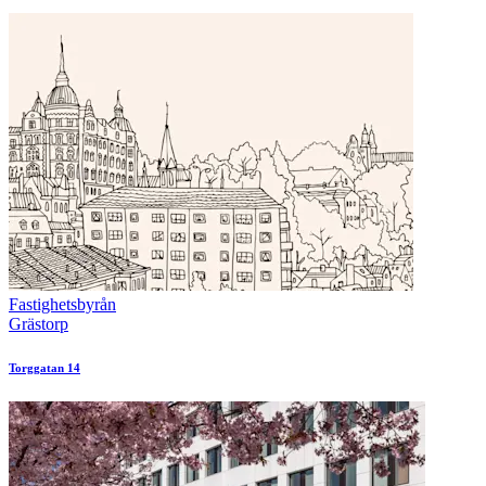
Fastighetsbyrån
Grästorp
Torggatan 14