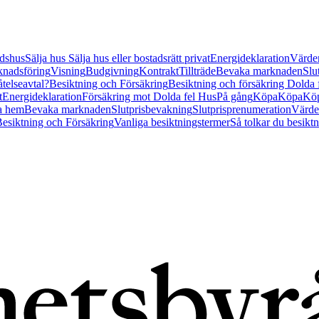
tidshus
Sälja hus
Sälja hus eller bostadsrätt privat
Energideklaration
Värder
nadsföring
Visning
Budgivning
Kontrakt
Tillträde
Bevaka marknaden
Slu
åtelseavtal?
Besiktning och Försäkring
Besiktning och försäkring Dolda
t
Energideklaration
Försäkring mot Dolda fel Hus
På gång
Köpa
Köpa
Köp
a hem
Bevaka marknaden
Slutprisbevakning
Slutprisprenumeration
Värde
esiktning och Försäkring
Vanliga besiktningstermer
Så tolkar du besikt