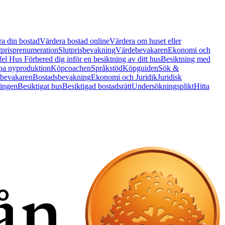
a din bostad
Värdera bostad online
Värdera om huset eller
tprisprenumeration
Slutprisbevakning
Värdebevakaren
Ekonomi och
 fel Hus
Förbered dig inför en besiktning av ditt hus
Besiktning med
a nyproduktion
Köpcoachen
Språkstöd
Köpguiden
Sök &
bevakaren
Bostadsbevakning
Ekonomi och Juridik
Juridisk
ningen
Besiktigat hus
Besiktigad bostadsrätt
Undersökningsplikt
Hitta