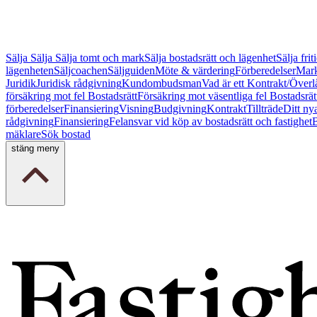
Sälja
Sälja
Sälja tomt och mark
Sälja bostadsrätt och lägenhet
Sälja fri
lägenheten
Säljcoachen
Säljguiden
Möte & värdering
Förberedelser
Mark
Juridik
Juridisk rådgivning
Kundombudsman
Vad är ett Kontrakt/Överl
försäkring mot fel Bostadsrätt
Försäkring mot väsentliga fel Bostadsrät
förberedelser
Finansiering
Visning
Budgivning
Kontrakt
Tillträde
Ditt ny
rådgivning
Finansiering
Felansvar vid köp av bostadsrätt och fastighet
B
mäklare
Sök bostad
stäng meny