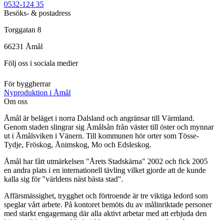
0532-124 35
Besöks- & postadress
Torggatan 8
66231
Åmål
Följ oss i sociala medier
För byggherrar
Nyproduktion i Åmål
Om oss
Åmål är beläget i norra Dalsland och angränsar till Värmland.
Genom staden slingrar sig Åmålsån från väster till öster och mynnar
ut i Åmålsviken i Vänern. Till kommunen hör orter som Tösse-
Tydje, Fröskog, Ånimskog, Mo och Edsleskog.
Åmål har fått utmärkelsen "Årets Stadskärna" 2002 och fick 2005
en andra plats i en internationell tävling vilket gjorde att de kunde
kalla sig för "världens näst bästa stad".
Affärsmässighet, trygghet och förtroende är tre viktiga ledord som
speglar vårt arbete. På kontoret bemöts du av målinriktade personer
med starkt engagemang där alla aktivt arbetar med att erbjuda den