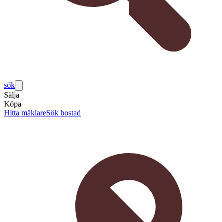
sök
Sälja
Köpa
Hitta mäklare
Sök bostad