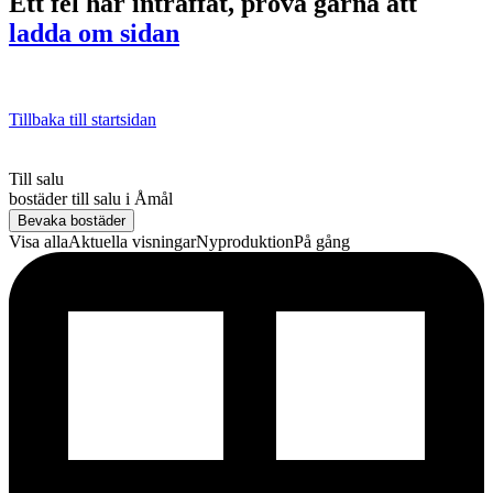
Ett fel har inträffat, prova gärna att
ladda om sidan
Tillbaka till startsidan
Till salu
bostäder till salu
i
Åmål
Bevaka bostäder
Visa alla
Aktuella visningar
Nyproduktion
På gång