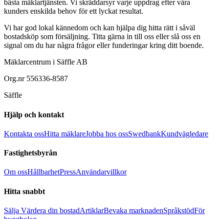
bästa mäklartjänsten. Vi skräddarsyr varje uppdrag efter våra
kunders enskilda behov för ett lyckat resultat.
Vi har god lokal kännedom och kan hjälpa dig hitta rätt i såväl
bostadsköp som försäljning. Titta gärna in till oss eller slå oss en
signal om du har några frågor eller funderingar kring ditt boende.
Mäklarcentrum i Säffle AB
Org.nr
556336-8587
Säffle
Hjälp och kontakt
Kontakta oss
Hitta mäklare
Jobba hos oss
Swedbank
Kundvägledare
Fastighetsbyrån
Om oss
Hållbarhet
Press
Användarvillkor
Hitta snabbt
Sälja
Värdera din bostad
Artiklar
Bevaka marknaden
Språkstöd
För