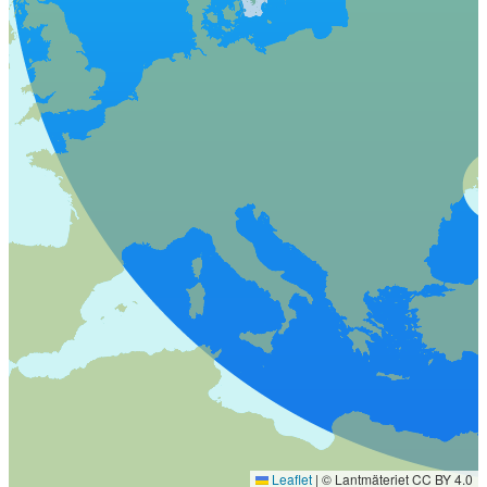
Leaflet
|
© Lantmäteriet CC BY 4.0