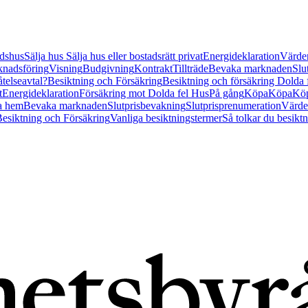
tidshus
Sälja hus
Sälja hus eller bostadsrätt privat
Energideklaration
Värder
nadsföring
Visning
Budgivning
Kontrakt
Tillträde
Bevaka marknaden
Slu
åtelseavtal?
Besiktning och Försäkring
Besiktning och försäkring Dolda
t
Energideklaration
Försäkring mot Dolda fel Hus
På gång
Köpa
Köpa
Köp
a hem
Bevaka marknaden
Slutprisbevakning
Slutprisprenumeration
Värde
esiktning och Försäkring
Vanliga besiktningstermer
Så tolkar du besikt