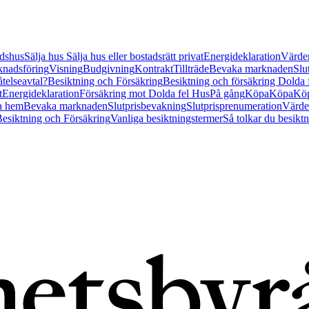
tidshus
Sälja hus
Sälja hus eller bostadsrätt privat
Energideklaration
Värder
nadsföring
Visning
Budgivning
Kontrakt
Tillträde
Bevaka marknaden
Slu
åtelseavtal?
Besiktning och Försäkring
Besiktning och försäkring Dolda
t
Energideklaration
Försäkring mot Dolda fel Hus
På gång
Köpa
Köpa
Köp
a hem
Bevaka marknaden
Slutprisbevakning
Slutprisprenumeration
Värde
esiktning och Försäkring
Vanliga besiktningstermer
Så tolkar du besikt