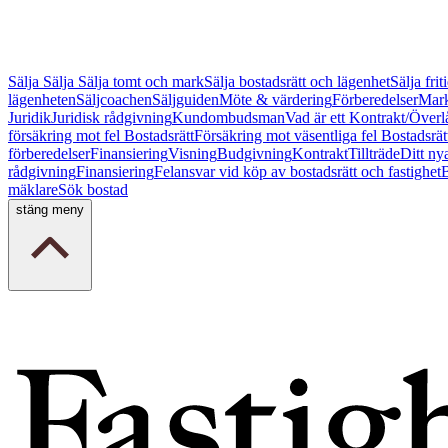
Sälja
Sälja
Sälja tomt och mark
Sälja bostadsrätt och lägenhet
Sälja fri
lägenheten
Säljcoachen
Säljguiden
Möte & värdering
Förberedelser
Mark
Juridik
Juridisk rådgivning
Kundombudsman
Vad är ett Kontrakt/Överl
försäkring mot fel Bostadsrätt
Försäkring mot väsentliga fel Bostadsrät
förberedelser
Finansiering
Visning
Budgivning
Kontrakt
Tillträde
Ditt ny
rådgivning
Finansiering
Felansvar vid köp av bostadsrätt och fastighet
B
mäklare
Sök bostad
stäng meny