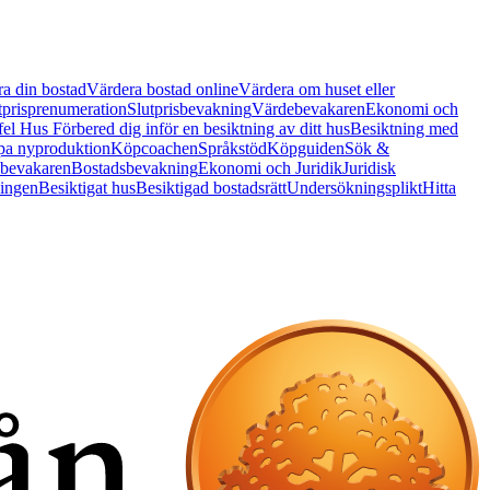
a din bostad
Värdera bostad online
Värdera om huset eller
tprisprenumeration
Slutprisbevakning
Värdebevakaren
Ekonomi och
 fel Hus
Förbered dig inför en besiktning av ditt hus
Besiktning med
a nyproduktion
Köpcoachen
Språkstöd
Köpguiden
Sök &
bevakaren
Bostadsbevakning
Ekonomi och Juridik
Juridisk
ningen
Besiktigat hus
Besiktigad bostadsrätt
Undersökningsplikt
Hitta