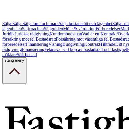
Sälja
Sälja
Sälja tomt och mark
Sälja bostadsrätt och lägenhet
Sälja fri
lägenheten
Säljcoachen
Säljguiden
Möte & värdering
Förberedelser
Mark
Juridik
Juridisk rådgivning
Kundombudsman
Vad är ett Kontrakt/Överl
försäkring mot fel Bostadsrätt
Försäkring mot väsentliga fel Bostadsrät
förberedelser
Finansiering
Visning
Budgivning
Kontrakt
Tillträde
Ditt ny
rådgivning
Finansiering
Felansvar vid köp av bostadsrätt och fastighet
B
mäklare
Sök bostad
stäng meny