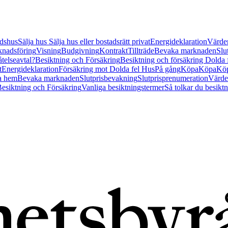
tidshus
Sälja hus
Sälja hus eller bostadsrätt privat
Energideklaration
Värder
nadsföring
Visning
Budgivning
Kontrakt
Tillträde
Bevaka marknaden
Slu
åtelseavtal?
Besiktning och Försäkring
Besiktning och försäkring Dolda
t
Energideklaration
Försäkring mot Dolda fel Hus
På gång
Köpa
Köpa
Köp
a hem
Bevaka marknaden
Slutprisbevakning
Slutprisprenumeration
Värde
esiktning och Försäkring
Vanliga besiktningstermer
Så tolkar du besikt