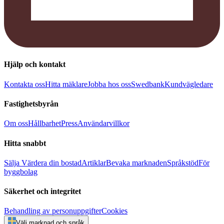
Hjälp och kontakt
Kontakta oss
Hitta mäklare
Jobba hos oss
Swedbank
Kundvägledare
Fastighetsbyrån
Om oss
Hållbarhet
Press
Användarvillkor
Hitta snabbt
Sälja
Värdera din bostad
Artiklar
Bevaka marknaden
Språkstöd
För
byggbolag
Säkerhet och integritet
Behandling av personuppgifter
Cookies
Välj marknad och språk