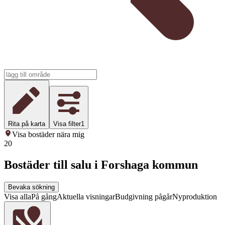
Rita på karta
Visa filter
1
Visa bostäder nära mig
20
Bostäder till salu i Forshaga kommun
Bevaka sökning
Visa alla
På gång
Aktuella visningar
Budgivning pågår
Nyproduktion