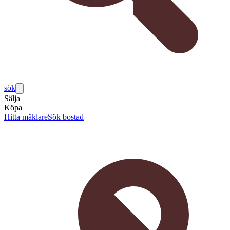
sök
Sälja
Köpa
Hitta mäklare
Sök bostad