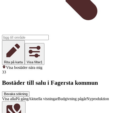
Rita på karta
Visa filter
1
Visa bostäder nära mig
33
Bostäder till salu i Fagersta kommun
Bevaka sökning
Visa alla
På gång
Aktuella visningar
Budgivning pågår
Nyproduktion