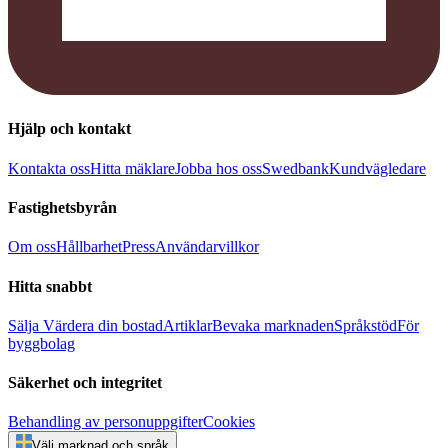
Hjälp och kontakt
Kontakta oss
Hitta mäklare
Jobba hos oss
Swedbank
Kundvägledare
Fastighetsbyrån
Om oss
Hållbarhet
Press
Användarvillkor
Hitta snabbt
Sälja
Värdera din bostad
Artiklar
Bevaka marknaden
Språkstöd
För
byggbolag
Säkerhet och integritet
Behandling av personuppgifter
Cookies
Välj marknad och språk