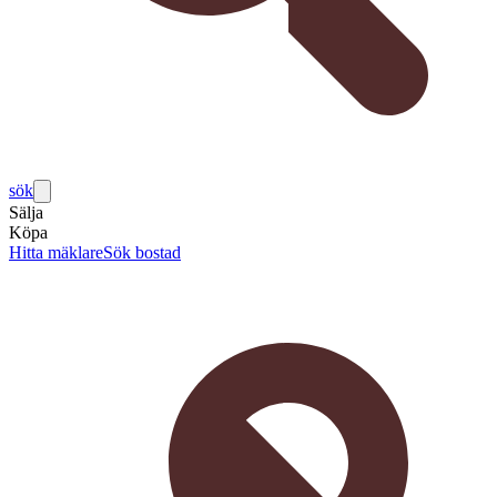
sök
Sälja
Köpa
Hitta mäklare
Sök bostad