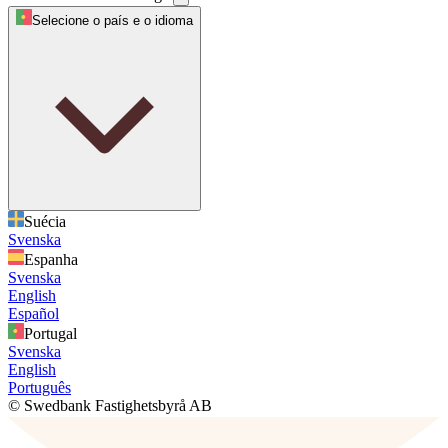
Selecione o país e o idioma
Suécia
Svenska
Espanha
Svenska
English
Español
Portugal
Svenska
English
Português
© Swedbank Fastighetsbyrå AB