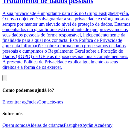
Tratamento de dados pessoais
A sua privacidade é importante para nós no Grupo Fastighetsbyrån.
O nosso objetivo é salvaguardar a sua privacidade e esforçamo-nos
sempre por manter um elevado nível de proteção de dados. Estamos
empenhados em garantir que está confiante de que processamos os
seus dados pessoais de forma responsável, independentemente da
finalidade para a qual nos contacta. Esta Política de Privacidade
apresenta informações sobre a forma como processamos os dados
pessoais e cumprimos o Regulamento Geral sobre a Proteção de
Dados (RGPD) da UE e as disposições nacionais complementares.
A presente Política de Privacidade explica igualmente os seus
direitos e a forma de os exercer.
Como podemos ajudá-lo?
Encontrar agências
Contacte-nos
Sobre nós
Quem somos
Aldeias de crianças
Fastighetsbyrån Academy