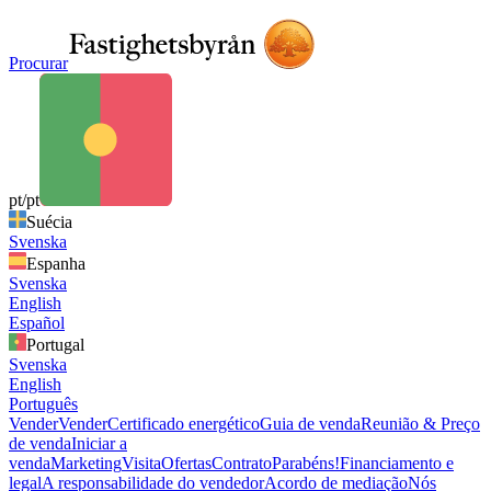
Procurar
pt/pt
Suécia
Svenska
Espanha
Svenska
English
Español
Portugal
Svenska
English
Português
Vender
Vender
Certificado energético
Guia de venda
Reunião & Preço
de venda
Iniciar a
venda
Marketing
Visita
Ofertas
Contrato
Parabéns!
Financiamento e
legal
A responsabilidade do vendedor
Acordo de mediação
Nós