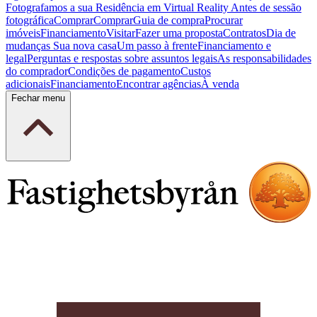
Fotografamos a sua Residência em Virtual Reality
Antes de sessão
fotográfica
Comprar
Comprar
Guia de compra
Procurar
imóveis
Financiamento
Visitar
Fazer uma proposta
Contratos
Dia de
mudanças
Sua nova casa
Um passo à frente
Financiamento e
legal
Perguntas e respostas sobre assuntos legais
As responsabilidades
do comprador
Condições de pagamento
Custos
adicionais
Financiamento
Encontrar agências
À venda
Fechar menu