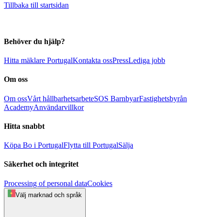
Tillbaka till startsidan
Behöver du hjälp?
Hitta mäklare Portugal
Kontakta oss
Press
Lediga jobb
Om oss
Om oss
Vårt hållbarhetsarbete
SOS Barnbyar
Fastighetsbyrån
Academy
Användarvillkor
Hitta snabbt
Köpa
Bo i Portugal
Flytta till Portugal
Sälja
Säkerhet och integritet
Processing of personal data
Cookies
Välj marknad och språk