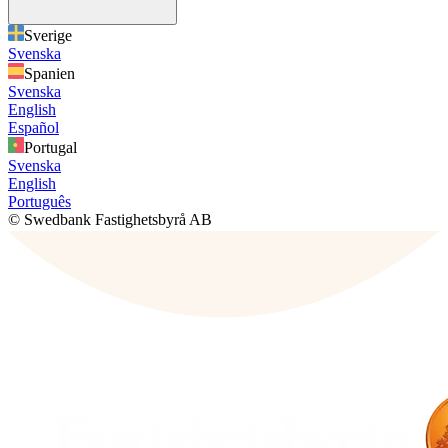
Sverige
Svenska
Spanien
Svenska
English
Español
Portugal
Svenska
English
Português
© Swedbank Fastighetsbyrå AB