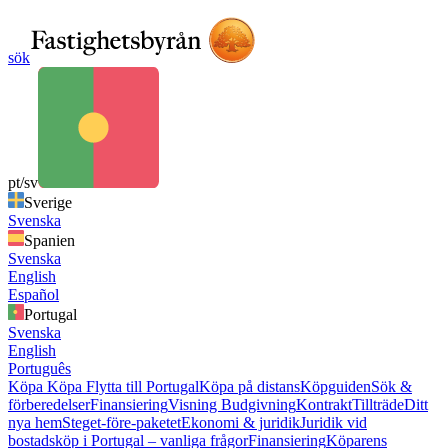
sök
pt/sv
Sverige
Svenska
Spanien
Svenska
English
Español
Portugal
Svenska
English
Português
Köpa
Köpa
Flytta till Portugal
Köpa på distans
Köpguiden
Sök &
förberedelser
Finansiering
Visning
Budgivning
Kontrakt
Tillträde
Ditt
nya hem
Steget-före-paketet
Ekonomi & juridik
Juridik vid
bostadsköp i Portugal – vanliga frågor
Finansiering
Köparens