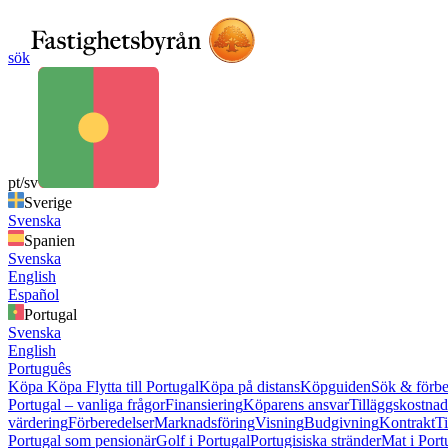
sök
pt/sv
Sverige
Svenska
Spanien
Svenska
English
Español
Portugal
Svenska
English
Português
Köpa
Köpa
Flytta till Portugal
Köpa på distans
Köpguiden
Sök & förbe
Portugal – vanliga frågor
Finansiering
Köparens ansvar
Tilläggskostnad
värdering
Förberedelser
Marknadsföring
Visning
Budgivning
Kontrakt
Ti
Portugal som pensionär
Golf i Portugal
Portugisiska stränder
Mat i Port