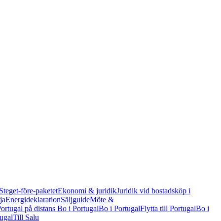
Steget-före-paketet
Ekonomi & juridik
Juridik vid bostadsköp i
ja
Energideklaration
Säljguide
Möte &
Portugal på distans
Bo i Portugal
Bo i Portugal
Flytta till Portugal
Bo i
tugal
Till Salu