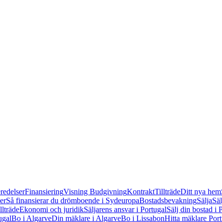
redelser
Finansiering
Visning
Budgivning
Kontrakt
Tillträde
Ditt nya hem
er
Så finansierar du drömboende i Sydeuropa
Bostadsbevakning
Sälja
Säl
llträde
Ekonomi och juridik
Säljarens ansvar i Portugal
Sälj din bostad i 
ugal
Bo i Algarve
Din mäklare i Algarve
Bo i Lissabon
Hitta mäklare Por