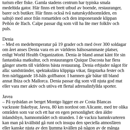
turism eller fiske. Gamla stadens centrum har typiska smala
medeltida gator. Här finns ett brett utbud av boende, restauranger,
barer och butiker. Här finns också två naturskyddsområden, en
saltsjö med anor från romartiden och den imponerande klippan
Peñón de Ifach. Calpe passar dig som vill ha lite mer folkliv och
puls.
Denia
– Med en medeltemperatur på 19 grader och med över 300 soldagar
om året anses Denia vara en av världens hälsosammaste platser,
enligt World Health Organization. Denia är bland annat känt för sin
fantastiska matkultur, och restaurangen Quique Dacosta har flera
gånger utsetts till världens bästa restaurang. Denia erbjuder något för
alla: sandstränder, spektakulära klippiga vikar, färgstarka fester och
fem närliggande 18-håls golfbanor. I hamnen går båtar till bland
annat Ibiza och Mallorca. Denia passar dig som vill njuta god mat
eller vara mer aktiv och utöva ett flertal adrenalinfyllda sporter.
Javea
– På sydsidan av berget Montgo ligger en av Costa Blancas
vackraste fiskebyar, Javea, 80 km nordost om Alicante, med tre olika
områden som var och ett har en egen personlighet: den äldre
inlandsbyn, hamnområdet och stranden. I de vackra hamnkvarteren
kan man på kvällstid gå runt och insupa den speciella atmosfären
eller kanske njuta av den ljumma kvällen på någon av de många