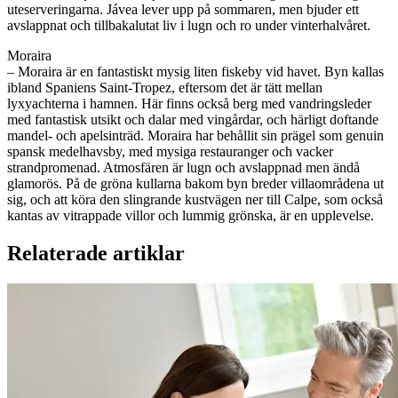
uteserveringarna. Jávea lever upp på sommaren, men bjuder ett
avslappnat och tillbakalutat liv i lugn och ro under vinterhalvåret.
Moraira
– Moraira är en fantastiskt mysig liten fiskeby vid havet. Byn kallas
ibland Spaniens Saint-Tropez, eftersom det är tätt mellan
lyxyachterna i hamnen. Här finns också berg med vandringsleder
med fantastisk utsikt och dalar med vingårdar, och härligt doftande
mandel- och apelsinträd. Moraira har behållit sin prägel som genuin
spansk medelhavsby, med mysiga restauranger och vacker
strandpromenad. Atmosfären är lugn och avslappnad men ändå
glamorös. På de gröna kullarna bakom byn breder villaområdena ut
sig, och att köra den slingrande kustvägen ner till Calpe, som också
kantas av vitrappade villor och lummig grönska, är en upplevelse.
Relaterade artiklar