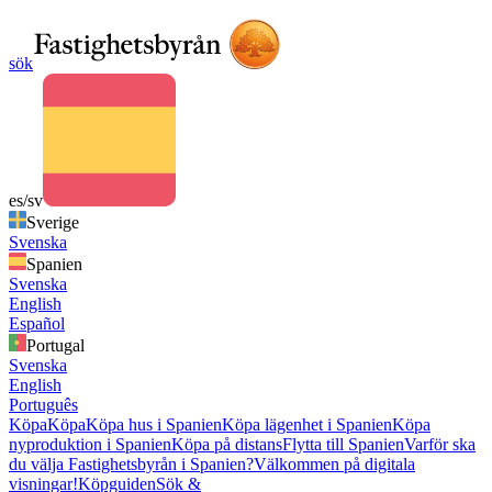
sök
es/sv
Sverige
Svenska
Spanien
Svenska
English
Español
Portugal
Svenska
English
Português
Köpa
Köpa
Köpa hus i Spanien
Köpa lägenhet i Spanien
Köpa
nyproduktion i Spanien
Köpa på distans
Flytta till Spanien
Varför ska
du välja Fastighetsbyrån i Spanien?
Välkommen på digitala
visningar!
Köpguiden
Sök &