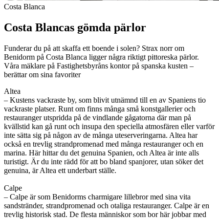
Costa Blanca
Costa Blancas gömda pärlor
Funderar du på att skaffa ett boende i solen? Strax norr om
Benidorm på Costa Blanca ligger några riktigt pittoreska pärlor.
Våra mäklare på Fastighetsbyråns kontor på spanska kusten –
berättar om sina favoriter
Altea
– Kustens vackraste by, som blivit utnämnd till en av Spaniens tio
vackraste platser. Runt om finns många små konstgallerier och
restauranger utspridda på de vindlande gågatorna där man på
kvällstid kan gå runt och insupa den speciella atmosfären eller varför
inte sätta sig på någon av de många uteserveringarna. Altea har
också en trevlig strandpromenad med många restauranger och en
marina. Här hittar du det genuina Spanien, och Altea är inte alls
turistigt. Är du inte rädd för att bo bland spanjorer, utan söker det
genuina, är Altea ett underbart ställe.
Calpe
– Calpe är som Benidorms charmigare lillebror med sina vita
sandstränder, strandpromenad och otaliga restauranger. Calpe är en
trevlig historisk stad. De flesta människor som bor här jobbar med