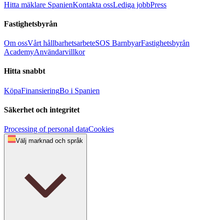
Hitta mäklare Spanien
Kontakta oss
Lediga jobb
Press
Fastighetsbyrån
Om oss
Vårt hållbarhetsarbete
SOS Barnbyar
Fastighetsbyrån
Academy
Användarvillkor
Hitta snabbt
Köpa
Finansiering
Bo i Spanien
Säkerhet och integritet
Processing of personal data
Cookies
Välj marknad och språk