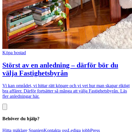
Köpa bostad
Störst av en anledning – därför bör du
välja Fastighetsbyrån
Vi kan området, vi hittar rätt köpare och vi vet hur man skapar riktigt
bra affärer. Därför fortsätter så många att välja Fastighetsbyrån. Läs
fler anledningar här.
Behöver du hjälp?
Hitta mäklare Spanien
Kontakta oss
Lediga jobb
Press