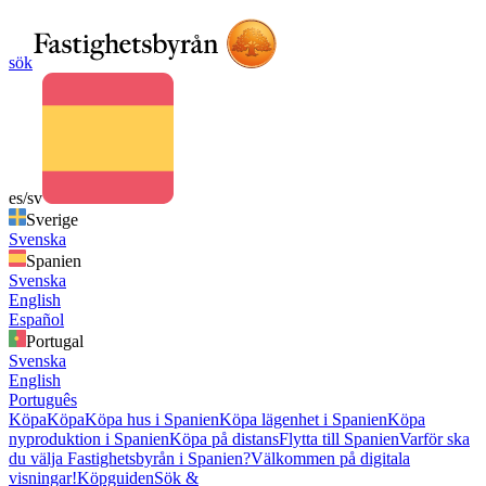
sök
es/sv
Sverige
Svenska
Spanien
Svenska
English
Español
Portugal
Svenska
English
Português
Köpa
Köpa
Köpa hus i Spanien
Köpa lägenhet i Spanien
Köpa
nyproduktion i Spanien
Köpa på distans
Flytta till Spanien
Varför ska
du välja Fastighetsbyrån i Spanien?
Välkommen på digitala
visningar!
Köpguiden
Sök &