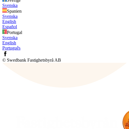
Sverige
Svenska
Spanien
Svenska
English
Español
Portugal
Svenska
English
Português
© Swedbank Fastighetsbyrå AB