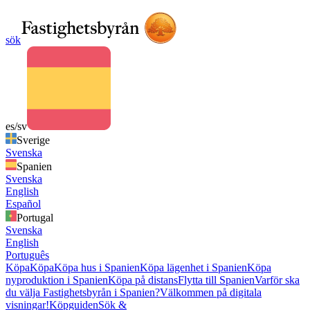
sök
es/sv
Sverige
Svenska
Spanien
Svenska
English
Español
Portugal
Svenska
English
Português
Köpa
Köpa
Köpa hus i Spanien
Köpa lägenhet i Spanien
Köpa
nyproduktion i Spanien
Köpa på distans
Flytta till Spanien
Varför ska
du välja Fastighetsbyrån i Spanien?
Välkommen på digitala
visningar!
Köpguiden
Sök &