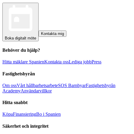
Kontakta mig
Boka digitalt möte
Behöver du hjälp?
Hitta mäklare Spanien
Kontakta oss
Lediga jobb
Press
Fastighetsbyrån
Om oss
Vårt hållbarhetsarbete
SOS Barnbyar
Fastighetsbyrån
Academy
Användarvillkor
Hitta snabbt
Köpa
Finansiering
Bo i Spanien
Säkerhet och integritet