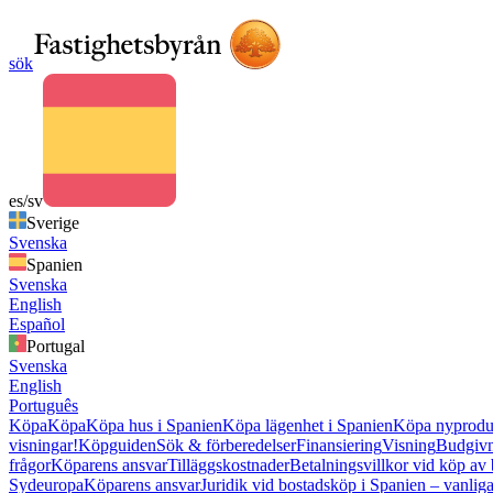
sök
es/sv
Sverige
Svenska
Spanien
Svenska
English
Español
Portugal
Svenska
English
Português
Köpa
Köpa
Köpa hus i Spanien
Köpa lägenhet i Spanien
Köpa nyproduk
visningar!
Köpguiden
Sök & förberedelser
Finansiering
Visning
Budgiv
frågor
Köparens ansvar
Tilläggskostnader
Betalningsvillkor vid köp av 
Sydeuropa
Köparens ansvar
Juridik vid bostadsköp i Spanien – vanliga