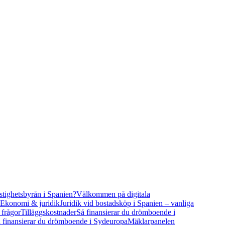
stighetsbyrån i Spanien?
Välkommen på digitala
Ekonomi & juridik
Juridik vid bostadsköp i Spanien – vanliga
 frågor
Tilläggskostnader
Så finansierar du drömboende i
 finansierar du drömboende i Sydeuropa
Mäklarpanelen