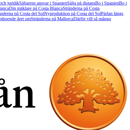
ch juridik
Säljarens ansvar i Spanien
Sälja på distans
Bo i Spanien
Bo i
lanca
Din mäklare på Costa Blanca
Stränderna på Costa
änderna på Costa del Sol
Nyproduktion på Costa del Sol
Pärlan längs
ömboende året om
Stränderna på Mallorca
Därför vill så många