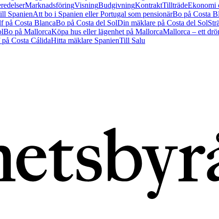
redelser
Marknadsföring
Visning
Budgivning
Kontrakt
Tillträde
Ekonomi o
till Spanien
Att bo i Spanien eller Portugal som pensionär
Bo på Costa B
f på Costa Blanca
Bo på Costa del Sol
Din mäklare på Costa del Sol
Str
ol
Bo på Mallorca
Köpa hus eller lägenhet på Mallorca
Mallorca – ett dr
 på Costa Cálida
Hitta mäklare Spanien
Till Salu