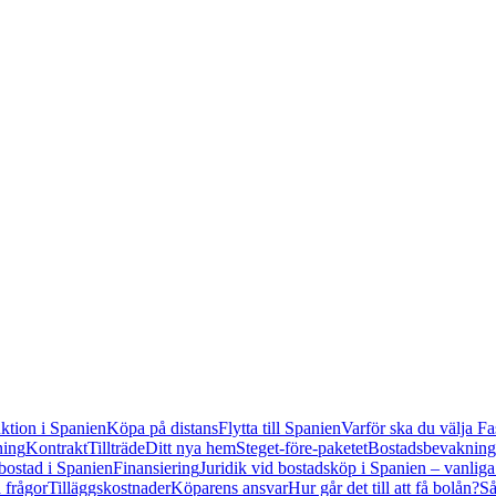
tion i Spanien
Köpa på distans
Flytta till Spanien
Varför ska du välja Fa
ning
Kontrakt
Tillträde
Ditt nya hem
Steget-före-paketet
Bostadsbevakning
bostad i Spanien
Finansiering
Juridik vid bostadsköp i Spanien – vanliga
 frågor
Tilläggskostnader
Köparens ansvar
Hur går det till att få bolån?
Så