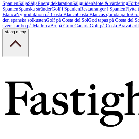
Spanien
Sälja
Sälja
Energideklaration
Säljguiden
Möte & värdering
Förbe
Spanien
Spanska stränder
Golf i Spanien
Restauranger i Spanien
Flytta 
Blanca
Nyproduktion på Costa Blanca
Costa Blancas gömda pärlor
Gol
den spanska solkusten
Golf på Costa del Sol
God tapas på Costa del S
svenskar bo på Mallorca
Bo på Gran Canaria
Golf på Costa Brava
Golf
stäng meny