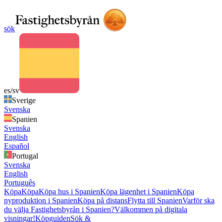
sök
es/sv
Sverige
Svenska
Spanien
Svenska
English
Español
Portugal
Svenska
English
Português
Köpa
Köpa
Köpa hus i Spanien
Köpa lägenhet i Spanien
Köpa
nyproduktion i Spanien
Köpa på distans
Flytta till Spanien
Varför ska
du välja Fastighetsbyrån i Spanien?
Välkommen på digitala
visningar!
Köpguiden
Sök &