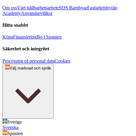
Om oss
Vårt hållbarhetsarbete
SOS Barnbyar
Fastighetsbyrån
Academy
Användarvillkor
Hitta snabbt
Köpa
Finansiering
Bo i Spanien
Säkerhet och integritet
Processing of personal data
Cookies
Välj marknad och språk
Sverige
Svenska
Spanien