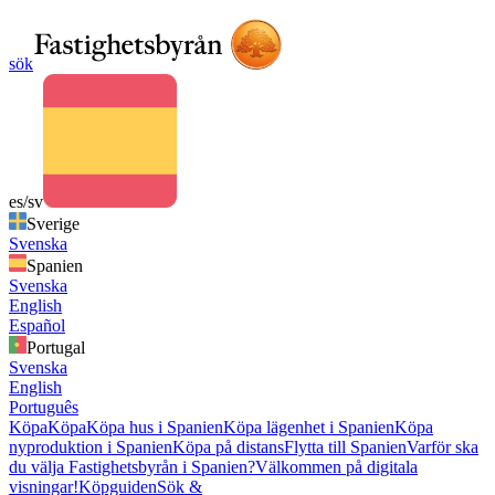
sök
es/sv
Sverige
Svenska
Spanien
Svenska
English
Español
Portugal
Svenska
English
Português
Köpa
Köpa
Köpa hus i Spanien
Köpa lägenhet i Spanien
Köpa
nyproduktion i Spanien
Köpa på distans
Flytta till Spanien
Varför ska
du välja Fastighetsbyrån i Spanien?
Välkommen på digitala
visningar!
Köpguiden
Sök &