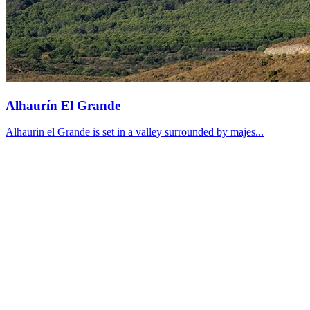
Alhaurín El Grande
Alhaurin el Grande is set in a valley surrounded by majes...